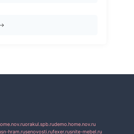
→
home.nov.ru
orakul.spb.ru
demo.home.nov.ru
u
sn-hram.ru
senovosti.ru
fexer.ru
snite-mebel.ru