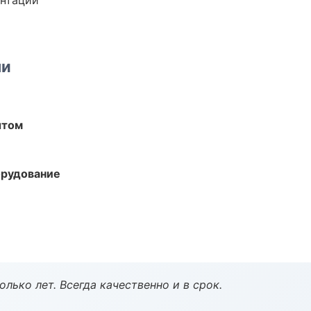
ентации
ми
ытом
орудование
лько лет. Всегда качественно и в срок.