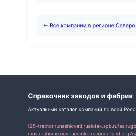
←
Все компании в регионе Север
Справочник заводов и фабрик
Актуальный каталог компаний по всей Рос
t25-tractor.ru
nashicveti.ru
alutex.spb.ru
fas.ru
gb
mnso.ru
home.nov.ru
cemko.ru
comp-land.org
7g