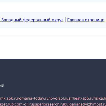
о-Западный федеральный округ
|
Главная страница
сии
mk.spb.ru
romania-today.ru
novoizol.ru
airheat-spb.ru
fisika.
azet.ru
bicom-oil.ru
superiorsearch.ru
bulgarianedvizhimost.r