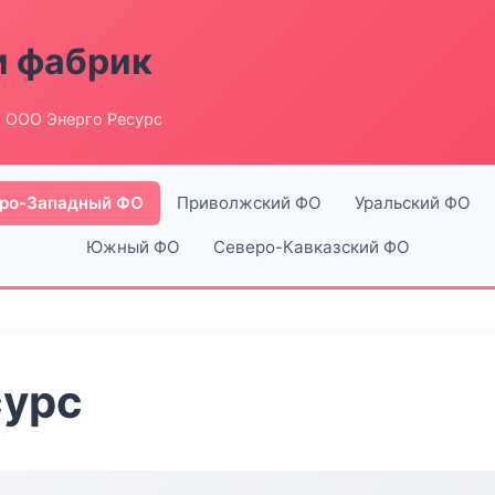
и фабрик
 ООО Энерго Ресурс
ро-Западный ФО
Приволжский ФО
Уральский ФО
Южный ФО
Северо-Кавказский ФО
сурс