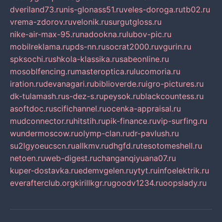
dveriland73.ru
nis-glonass51.ru
veles-doroga.ru
tb02.ru
vrema-zdorov.ru
velonik.ru
surgutgloss.ru
nike-air-max-95.ru
nadookna.ru
lubov-pic.ru
mobilreklama.ru
pds-nn.ru
socrat2000.ru
vgurin.ru
spksochi.ru
shkola-klassika.ru
sabeonline.ru
mosoblfencing.ru
masteroptica.ru
lucomoria.ru
iration.ru
devanagari.ru
biblioverde.ru
igro-pictures.ru
dk-tulamash.ru
s-dez-s.ru
peysok.ru
blackcountess.ru
asoftdoc.ru
scifichannel.ru
ocenka-appraisal.ru
mudconnector.ru
hitstih.ru
pik-finance.ru
vip-surfing.ru
wundermoscow.ru
olymp-clan.ru
dr-pavlush.ru
su2lgyoeucscn.ru
allkmv.ru
dhgfd.ru
tesotomeshell.ru
netoen.ru
web-digest.ru
changanqiyuana07.ru
kuper-dostavka.ru
edemvgelen.ru
ytyt.ru
infoelektrik.ru
everafterclub.org
kirillkgr.ru
goodv1234.ru
oopslady.ru