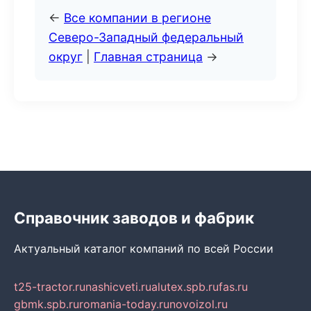
←
Все компании в регионе
Северо-Западный федеральный
округ
|
Главная страница
→
Справочник заводов и фабрик
Актуальный каталог компаний по всей России
t25-tractor.ru
nashicveti.ru
alutex.spb.ru
fas.ru
gbmk.spb.ru
romania-today.ru
novoizol.ru