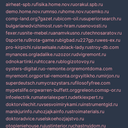
airheat-spb.ru
fisika.home.nov.ru
orakul.spb.ru
demo.home.nov.ru
mnso.ru
home.nov.ru
cemko.ru
comp-land.org
7gazet.ru
bicom-oil.ru
superiorsearch.ru
bulgarianedvizhimost.ru
sn-hram.ru
senovosti.ru
fexer.ru
snite-mebel.ru
anamvkusno.ru
technosaratov.ru
0sporte.ru
9rota-game.ru
bigbad.ru
227gp.ru
wes-ex.ru
pro-kirpichi.ru
israelsale.ru
black-lady.ru
stroy-db.com
mynances.org
ladalike.ru
zozor.ru
dvigremont.ru
odnokartinki.ru
htccare.ru
blogizotovoy.ru
oysters-digital.ru
o-remonte.org
remontdoma.com
myremont.org
portal-remonta.org
vyitikho.ru
mirjon.ru
superdeutsch.ru
mycrazystars.ru
filosofyfree.com
mypetslife.org
warren-buffett.org
greleon.com
sp-or.ru
infoelectrik.ru
materialexpert.ru
detkiexpert.ru
doktorvilechit.ru
vsesvoimirykami.ru
instrumentgid.ru
manikjurinfo.ru
hozjajkainfo.ru
stroimaterials.ru
doktoradvice.ru
selskoehozjajstvo.ru
otopleniehouse.ru
justinterior.ru
chastnyjdom.ru