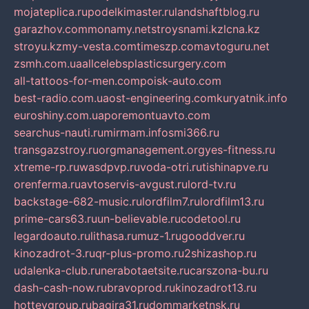
mojateplica.ru
podelkimaster.ru
landshaftblog.ru
garazhov.com
monamy.net
stroysnami.kz
lcna.kz
stroyu.kz
my-vesta.com
timeszp.com
avtoguru.net
zsmh.com.ua
allcelebsplasticsurgery.com
all-tattoos-for-men.com
poisk-auto.com
best-radio.com.ua
ost-engineering.com
kuryatnik.info
euroshiny.com.ua
poremontuavto.com
searchus-nauti.ru
mirmam.info
smi366.ru
transgazstroy.ru
orgmanagement.org
yes-fitness.ru
xtreme-rp.ru
wasdpvp.ru
voda-otri.ru
tishinapve.ru
orenferma.ru
avtoservis-avgust.ru
lord-tv.ru
backstage-682-music.ru
lordfilm7.ru
lordfilm13.ru
prime-cars63.ru
un-believable.ru
codetool.ru
legardoauto.ru
lithasa.ru
muz-1.ru
gooddver.ru
kinozadrot-3.ru
qr-plus-promo.ru
2shizashop.ru
udalenka-club.ru
nerabotaetsite.ru
carszona-bu.ru
dash-cash-now.ru
bravoprod.ru
kinozadrot13.ru
hotteygroup.ru
bagira31.ru
dommarketnsk.ru