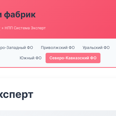
и фабрик
г
» НПП Система Эксперт
ро-Западный ФО
Приволжский ФО
Уральский ФО
Южный ФО
Северо-Кавказский ФО
ксперт