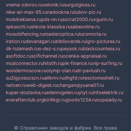
vrema-zdorov.ru
velonik.ru
surgutgloss.ru
nike-air-max-95.ru
nadookna.ru
lubov-pic.ru
mobilreklama.ru
pds-nn.ru
socrat2000.ru
vgurin.ru
spksochi.ru
shkola-klassika.ru
sabeonline.ru
mosoblfencing.ru
masteroptica.ru
lucomoria.ru
iration.ru
devanagari.ru
biblioverde.ru
igro-pictures.ru
dk-tulamash.ru
s-dez-s.ru
peysok.ru
blackcountess.ru
asoftdoc.ru
scifichannel.ru
ocenka-appraisal.ru
mudconnector.ru
hitstih.ru
pik-finance.ru
vip-surfing.ru
wundermoscow.ru
olymp-clan.ru
dr-pavlush.ru
su2lgyoeucscn.ru
allkmv.ru
dhgfd.ru
tesotomeshell.ru
netoen.ru
web-digest.ru
changanqiyuana07.ru
kuper-dostavka.ru
edemvgelen.ru
ytyt.ru
infoelektrik.ru
everafterclub.org
kirillkgr.ru
goodv1234.ru
oopslady.ru
© Справочник заводов и фабрик. Все права