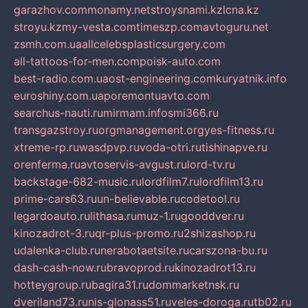
garazhov.com
monamy.net
stroysnami.kz
lcna.kz
stroyu.kz
my-vesta.com
timeszp.com
avtoguru.net
zsmh.com.ua
allcelebsplasticsurgery.com
all-tattoos-for-men.com
poisk-auto.com
best-radio.com.ua
ost-engineering.com
kuryatnik.info
euroshiny.com.ua
poremontuavto.com
searchus-nauti.ru
mirmam.info
smi366.ru
transgazstroy.ru
orgmanagement.org
yes-fitness.ru
xtreme-rp.ru
wasdpvp.ru
voda-otri.ru
tishinapve.ru
orenferma.ru
avtoservis-avgust.ru
lord-tv.ru
backstage-682-music.ru
lordfilm7.ru
lordfilm13.ru
prime-cars63.ru
un-believable.ru
codetool.ru
legardoauto.ru
lithasa.ru
muz-1.ru
gooddver.ru
kinozadrot-3.ru
qr-plus-promo.ru
2shizashop.ru
udalenka-club.ru
nerabotaetsite.ru
carszona-bu.ru
dash-cash-now.ru
bravoprod.ru
kinozadrot13.ru
hotteygroup.ru
bagira31.ru
dommarketnsk.ru
dveriland73.ru
nis-glonass51.ru
veles-doroga.ru
tb02.ru