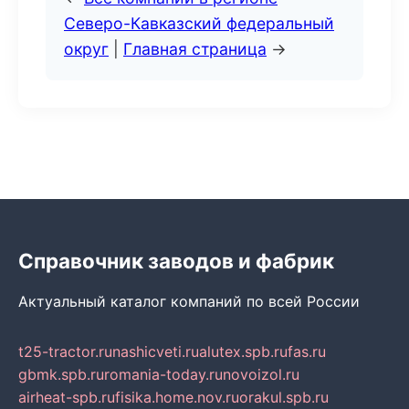
Северо-Кавказский федеральный
округ
|
Главная страница
→
Справочник заводов и фабрик
Актуальный каталог компаний по всей России
t25-tractor.ru
nashicveti.ru
alutex.spb.ru
fas.ru
gbmk.spb.ru
romania-today.ru
novoizol.ru
airheat-spb.ru
fisika.home.nov.ru
orakul.spb.ru