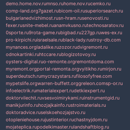
demo.home.nov.ru
mnso.ru
home.nov.ru
cemko.ru
comp-land.org
7gazet.ru
bicom-oil.ru
superiorsearch.ru
bulgarianedvizhimost.ru
sn-hram.ru
senovosti.ru
fexer.ru
snite-mebel.ru
anamvkusno.ru
technosaratov.ru
0sporte.ru
9rota-game.ru
bigbad.ru
227gp.ru
wes-ex.ru
pro-kirpichi.ru
israelsale.ru
black-lady.ru
stroy-db.com
mynances.org
ladalike.ru
zozor.ru
dvigremont.ru
odnokartinki.ru
htccare.ru
blogizotovoy.ru
oysters-digital.ru
o-remonte.org
remontdoma.com
myremont.org
portal-remonta.org
vyitikho.ru
mirjon.ru
superdeutsch.ru
mycrazystars.ru
filosofyfree.com
mypetslife.org
warren-buffett.org
greleon.com
sp-or.ru
infoelectrik.ru
materialexpert.ru
detkiexpert.ru
doktorvilechit.ru
vsesvoimirykami.ru
instrumentgid.ru
manikjurinfo.ru
hozjajkainfo.ru
stroimaterials.ru
doktoradvice.ru
selskoehozjajstvo.ru
otopleniehouse.ru
justinterior.ru
chastnyjdom.ru
mojateplica.ru
podelkimaster.ru
landshaftblog.ru