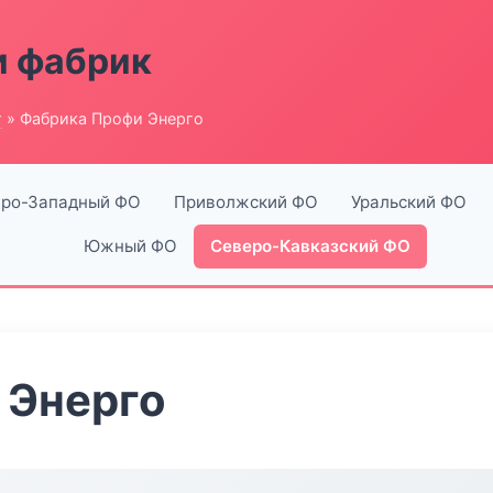
и фабрик
г
» Фабрика Профи Энерго
ро-Западный ФО
Приволжский ФО
Уральский ФО
Южный ФО
Северо-Кавказский ФО
 Энерго