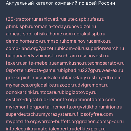
Актуальный каталог компаний по всей России
t25-tractor.ru
nashicveti.ru
alutex.spb.ru
fas.ru
gbmk.spb.ru
romania-today.ru
novoizol.ru
airheat-spb.ru
fisika.home.nov.ru
orakul.spb.ru
demo.home.nov.ru
mnso.ru
home.nov.ru
cemko.ru
comp-land.org
7gazet.ru
bicom-oil.ru
superiorsearch.ru
bulgarianedvizhimost.ru
sn-hram.ru
senovosti.ru
fexer.ru
snite-mebel.ru
anamvkusno.ru
technosaratov.ru
0sporte.ru
9rota-game.ru
bigbad.ru
227gp.ru
wes-ex.ru
pro-kirpichi.ru
israelsale.ru
black-lady.ru
stroy-db.com
mynances.org
ladalike.ru
zozor.ru
dvigremont.ru
odnokartinki.ru
htccare.ru
blogizotovoy.ru
oysters-digital.ru
o-remonte.org
remontdoma.com
myremont.org
portal-remonta.org
vyitikho.ru
mirjon.ru
superdeutsch.ru
mycrazystars.ru
filosofyfree.com
mypetslife.org
warren-buffett.org
greleon.com
sp-or.ru
infoelectrik.ru
materialexpert.ru
detkiexpert.ru