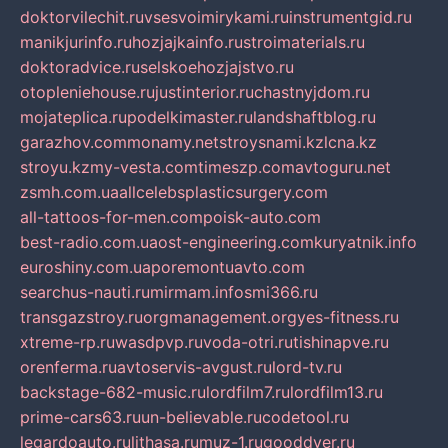
doktorvilechit.ru
vsesvoimirykami.ru
instrumentgid.ru
manikjurinfo.ru
hozjajkainfo.ru
stroimaterials.ru
doktoradvice.ru
selskoehozjajstvo.ru
otopleniehouse.ru
justinterior.ru
chastnyjdom.ru
mojateplica.ru
podelkimaster.ru
landshaftblog.ru
garazhov.com
monamy.net
stroysnami.kz
lcna.kz
stroyu.kz
my-vesta.com
timeszp.com
avtoguru.net
zsmh.com.ua
allcelebsplasticsurgery.com
all-tattoos-for-men.com
poisk-auto.com
best-radio.com.ua
ost-engineering.com
kuryatnik.info
euroshiny.com.ua
poremontuavto.com
searchus-nauti.ru
mirmam.info
smi366.ru
transgazstroy.ru
orgmanagement.org
yes-fitness.ru
xtreme-rp.ru
wasdpvp.ru
voda-otri.ru
tishinapve.ru
orenferma.ru
avtoservis-avgust.ru
lord-tv.ru
backstage-682-music.ru
lordfilm7.ru
lordfilm13.ru
prime-cars63.ru
un-believable.ru
codetool.ru
legardoauto.ru
lithasa.ru
muz-1.ru
gooddver.ru