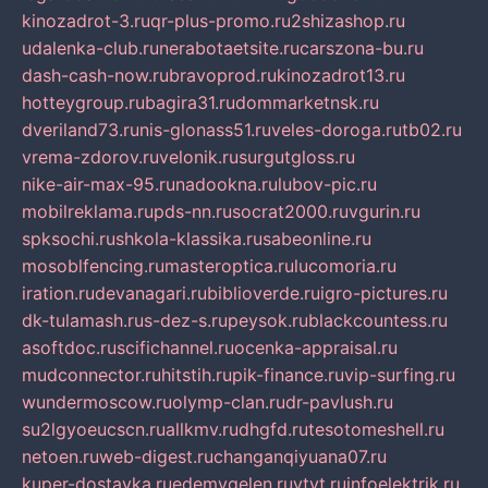
kinozadrot-3.ru
qr-plus-promo.ru
2shizashop.ru
udalenka-club.ru
nerabotaetsite.ru
carszona-bu.ru
dash-cash-now.ru
bravoprod.ru
kinozadrot13.ru
hotteygroup.ru
bagira31.ru
dommarketnsk.ru
dveriland73.ru
nis-glonass51.ru
veles-doroga.ru
tb02.ru
vrema-zdorov.ru
velonik.ru
surgutgloss.ru
nike-air-max-95.ru
nadookna.ru
lubov-pic.ru
mobilreklama.ru
pds-nn.ru
socrat2000.ru
vgurin.ru
spksochi.ru
shkola-klassika.ru
sabeonline.ru
mosoblfencing.ru
masteroptica.ru
lucomoria.ru
iration.ru
devanagari.ru
biblioverde.ru
igro-pictures.ru
dk-tulamash.ru
s-dez-s.ru
peysok.ru
blackcountess.ru
asoftdoc.ru
scifichannel.ru
ocenka-appraisal.ru
mudconnector.ru
hitstih.ru
pik-finance.ru
vip-surfing.ru
wundermoscow.ru
olymp-clan.ru
dr-pavlush.ru
su2lgyoeucscn.ru
allkmv.ru
dhgfd.ru
tesotomeshell.ru
netoen.ru
web-digest.ru
changanqiyuana07.ru
kuper-dostavka.ru
edemvgelen.ru
ytyt.ru
infoelektrik.ru