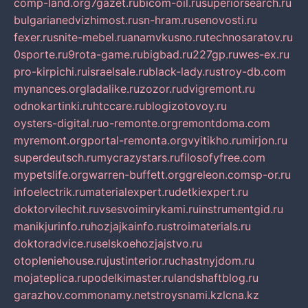
comp-land.org
7gazet.ru
bicom-oil.ru
superiorsearch.ru
bulgarianedvizhimost.ru
sn-hram.ru
senovosti.ru
fexer.ru
snite-mebel.ru
anamvkusno.ru
technosaratov.ru
0sporte.ru
9rota-game.ru
bigbad.ru
227gp.ru
wes-ex.ru
pro-kirpichi.ru
israelsale.ru
black-lady.ru
stroy-db.com
mynances.org
ladalike.ru
zozor.ru
dvigremont.ru
odnokartinki.ru
htccare.ru
blogizotovoy.ru
oysters-digital.ru
o-remonte.org
remontdoma.com
myremont.org
portal-remonta.org
vyitikho.ru
mirjon.ru
superdeutsch.ru
mycrazystars.ru
filosofyfree.com
mypetslife.org
warren-buffett.org
greleon.com
sp-or.ru
infoelectrik.ru
materialexpert.ru
detkiexpert.ru
doktorvilechit.ru
vsesvoimirykami.ru
instrumentgid.ru
manikjurinfo.ru
hozjajkainfo.ru
stroimaterials.ru
doktoradvice.ru
selskoehozjajstvo.ru
otopleniehouse.ru
justinterior.ru
chastnyjdom.ru
mojateplica.ru
podelkimaster.ru
landshaftblog.ru
garazhov.com
monamy.net
stroysnami.kz
lcna.kz