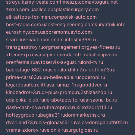
stroyu.kz
my-vesta.com
timeszp.com
avtoguru.net
zsmh.com.ua
allcelebsplasticsurgery.com
all-tattoos-for-men.com
poisk-auto.com
best-radio.com.ua
ost-engineering.com
kuryatnik.info
euroshiny.com.ua
poremontuavto.com
searchus-nauti.ru
mirmam.info
smi366.ru
transgazstroy.ru
orgmanagement.org
yes-fitness.ru
xtreme-rp.ru
wasdpvp.ru
voda-otri.ru
tishinapve.ru
orenferma.ru
avtoservis-avgust.ru
lord-tv.ru
backstage-682-music.ru
lordfilm7.ru
lordfilm13.ru
prime-cars63.ru
un-believable.ru
codetool.ru
legardoauto.ru
lithasa.ru
muz-1.ru
gooddver.ru
kinozadrot-3.ru
qr-plus-promo.ru
2shizashop.ru
udalenka-club.ru
nerabotaetsite.ru
carszona-bu.ru
dash-cash-now.ru
bravoprod.ru
kinozadrot13.ru
hotteygroup.ru
bagira31.ru
dommarketnsk.ru
dveriland73.ru
nis-glonass51.ru
veles-doroga.ru
tb02.ru
vrema-zdorov.ru
velonik.ru
surgutgloss.ru