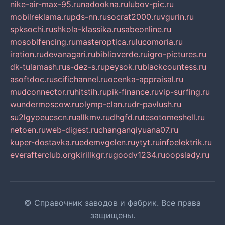
nike-air-max-95.ru
nadookna.ru
lubov-pic.ru
mobilreklama.ru
pds-nn.ru
socrat2000.ru
vgurin.ru
spksochi.ru
shkola-klassika.ru
sabeonline.ru
mosoblfencing.ru
masteroptica.ru
lucomoria.ru
iration.ru
devanagari.ru
biblioverde.ru
igro-pictures.ru
dk-tulamash.ru
s-dez-s.ru
peysok.ru
blackcountess.ru
asoftdoc.ru
scifichannel.ru
ocenka-appraisal.ru
mudconnector.ru
hitstih.ru
pik-finance.ru
vip-surfing.ru
wundermoscow.ru
olymp-clan.ru
dr-pavlush.ru
su2lgyoeucscn.ru
allkmv.ru
dhgfd.ru
tesotomeshell.ru
netoen.ru
web-digest.ru
changanqiyuana07.ru
kuper-dostavka.ru
edemvgelen.ru
ytyt.ru
infoelektrik.ru
everafterclub.org
kirillkgr.ru
goodv1234.ru
oopslady.ru
© Справочник заводов и фабрик. Все права
защищены.