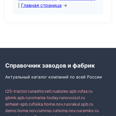
|
Главная страница
→
Справочник заводов и фабрик
Актуальный каталог компаний по всей России
t25-tractor.ru
nashicveti.ru
alutex.spb.ru
fas.ru
gbmk.spb.ru
romania-today.ru
novoizol.ru
airheat-spb.ru
fisika.home.nov.ru
orakul.spb.ru
demo.home.nov.ru
mnso.ru
home.nov.ru
cemko.ru