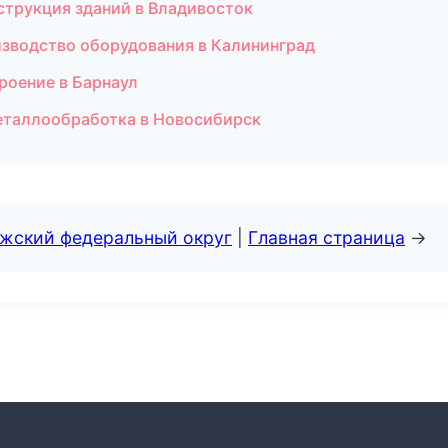
струкция зданий в Владивосток
зводство оборудования в Калининград
роение в Барнаул
металлообработка в Новосибирск
лжский федеральный округ
|
Главная страница
→