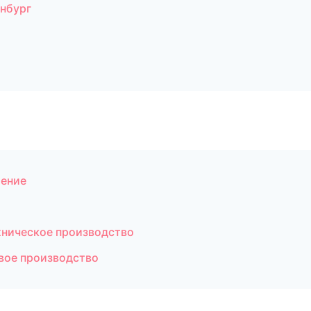
нбург
оение
хническое производство
вое производство