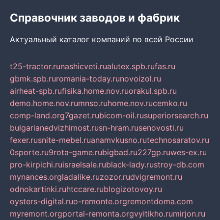
Справочник заводов и фабрик
Актуальный каталог компаний по всей России
t25-tractor.ru
nashicveti.ru
alutex.spb.ru
fas.ru
gbmk.spb.ru
romania-today.ru
novoizol.ru
airheat-spb.ru
fisika.home.nov.ru
orakul.spb.ru
demo.home.nov.ru
mnso.ru
home.nov.ru
cemko.ru
comp-land.org
7gazet.ru
bicom-oil.ru
superiorsearch.ru
bulgarianedvizhimost.ru
sn-hram.ru
senovosti.ru
fexer.ru
snite-mebel.ru
anamvkusno.ru
technosaratov.ru
0sporte.ru
9rota-game.ru
bigbad.ru
227gp.ru
wes-ex.ru
pro-kirpichi.ru
israelsale.ru
black-lady.ru
stroy-db.com
mynances.org
ladalike.ru
zozor.ru
dvigremont.ru
odnokartinki.ru
htccare.ru
blogizotovoy.ru
oysters-digital.ru
o-remonte.org
remontdoma.com
myremont.org
portal-remonta.org
vyitikho.ru
mirjon.ru