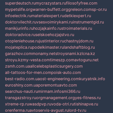
superdeutsch.ru
mycrazystars.ru
filosofyfree.com
mypetslife.org
warren-buffett.org
greleon.com
sp-or.ru
infoelectrik.ru
materialexpert.ru
detkiexpert.ru
doktorvilechit.ru
vsesvoimirykami.ru
instrumentgid.ru
manikjurinfo.ru
hozjajkainfo.ru
stroimaterials.ru
doktoradvice.ru
selskoehozjajstvo.ru
otopleniehouse.ru
justinterior.ru
chastnyjdom.ru
mojateplica.ru
podelkimaster.ru
landshaftblog.ru
garazhov.com
monamy.net
stroysnami.kz
lcna.kz
stroyu.kz
my-vesta.com
timeszp.com
avtoguru.net
zsmh.com.ua
allcelebsplasticsurgery.com
all-tattoos-for-men.com
poisk-auto.com
best-radio.com.ua
ost-engineering.com
kuryatnik.info
euroshiny.com.ua
poremontuavto.com
searchus-nauti.ru
mirmam.info
smi366.ru
transgazstroy.ru
orgmanagement.org
yes-fitness.ru
xtreme-rp.ru
wasdpvp.ru
voda-otri.ru
tishinapve.ru
orenferma.ru
avtoservis-avgust.ru
lord-tv.ru