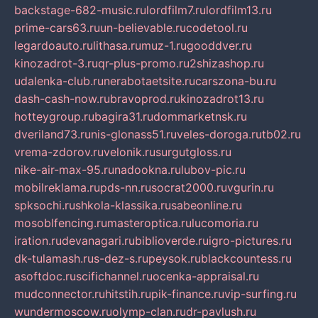
backstage-682-music.ru
lordfilm7.ru
lordfilm13.ru
prime-cars63.ru
un-believable.ru
codetool.ru
legardoauto.ru
lithasa.ru
muz-1.ru
gooddver.ru
kinozadrot-3.ru
qr-plus-promo.ru
2shizashop.ru
udalenka-club.ru
nerabotaetsite.ru
carszona-bu.ru
dash-cash-now.ru
bravoprod.ru
kinozadrot13.ru
hotteygroup.ru
bagira31.ru
dommarketnsk.ru
dveriland73.ru
nis-glonass51.ru
veles-doroga.ru
tb02.ru
vrema-zdorov.ru
velonik.ru
surgutgloss.ru
nike-air-max-95.ru
nadookna.ru
lubov-pic.ru
mobilreklama.ru
pds-nn.ru
socrat2000.ru
vgurin.ru
spksochi.ru
shkola-klassika.ru
sabeonline.ru
mosoblfencing.ru
masteroptica.ru
lucomoria.ru
iration.ru
devanagari.ru
biblioverde.ru
igro-pictures.ru
dk-tulamash.ru
s-dez-s.ru
peysok.ru
blackcountess.ru
asoftdoc.ru
scifichannel.ru
ocenka-appraisal.ru
mudconnector.ru
hitstih.ru
pik-finance.ru
vip-surfing.ru
wundermoscow.ru
olymp-clan.ru
dr-pavlush.ru