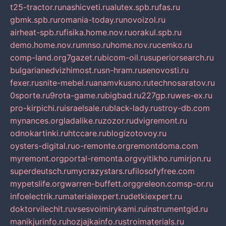
t25-tractor.ru
nashicveti.ru
alutex.spb.ru
fas.ru
gbmk.spb.ru
romania-today.ru
novoizol.ru
airheat-spb.ru
fisika.home.nov.ru
orakul.spb.ru
demo.home.nov.ru
mnso.ru
home.nov.ru
cemko.ru
comp-land.org
7gazet.ru
bicom-oil.ru
superiorsearch.ru
bulgarianedvizhimost.ru
sn-hram.ru
senovosti.ru
fexer.ru
snite-mebel.ru
anamvkusno.ru
technosaratov.ru
0sporte.ru
9rota-game.ru
bigbad.ru
227gp.ru
wes-ex.ru
pro-kirpichi.ru
israelsale.ru
black-lady.ru
stroy-db.com
mynances.org
ladalike.ru
zozor.ru
dvigremont.ru
odnokartinki.ru
htccare.ru
blogizotovoy.ru
oysters-digital.ru
o-remonte.org
remontdoma.com
myremont.org
portal-remonta.org
vyitikho.ru
mirjon.ru
superdeutsch.ru
mycrazystars.ru
filosofyfree.com
mypetslife.org
warren-buffett.org
greleon.com
sp-or.ru
infoelectrik.ru
materialexpert.ru
detkiexpert.ru
doktorvilechit.ru
vsesvoimirykami.ru
instrumentgid.ru
manikjurinfo.ru
hozjajkainfo.ru
stroimaterials.ru