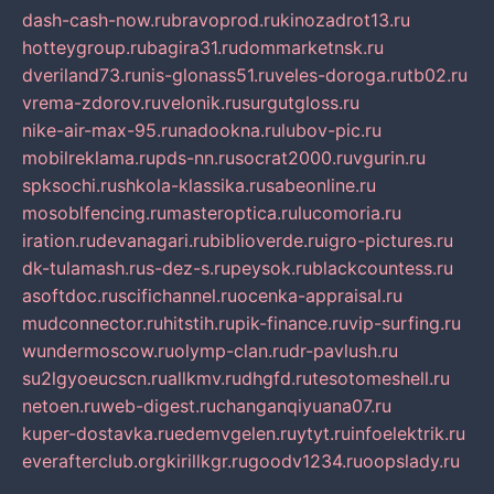
dash-cash-now.ru
bravoprod.ru
kinozadrot13.ru
hotteygroup.ru
bagira31.ru
dommarketnsk.ru
dveriland73.ru
nis-glonass51.ru
veles-doroga.ru
tb02.ru
vrema-zdorov.ru
velonik.ru
surgutgloss.ru
nike-air-max-95.ru
nadookna.ru
lubov-pic.ru
mobilreklama.ru
pds-nn.ru
socrat2000.ru
vgurin.ru
spksochi.ru
shkola-klassika.ru
sabeonline.ru
mosoblfencing.ru
masteroptica.ru
lucomoria.ru
iration.ru
devanagari.ru
biblioverde.ru
igro-pictures.ru
dk-tulamash.ru
s-dez-s.ru
peysok.ru
blackcountess.ru
asoftdoc.ru
scifichannel.ru
ocenka-appraisal.ru
mudconnector.ru
hitstih.ru
pik-finance.ru
vip-surfing.ru
wundermoscow.ru
olymp-clan.ru
dr-pavlush.ru
su2lgyoeucscn.ru
allkmv.ru
dhgfd.ru
tesotomeshell.ru
netoen.ru
web-digest.ru
changanqiyuana07.ru
kuper-dostavka.ru
edemvgelen.ru
ytyt.ru
infoelektrik.ru
everafterclub.org
kirillkgr.ru
goodv1234.ru
oopslady.ru