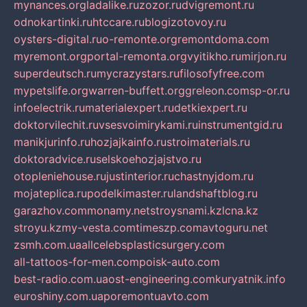
mynances.org
ladalike.ru
zozor.ru
dvigremont.ru
odnokartinki.ru
htccare.ru
blogizotovoy.ru
oysters-digital.ru
o-remonte.org
remontdoma.com
myremont.org
portal-remonta.org
vyitikho.ru
mirjon.ru
superdeutsch.ru
mycrazystars.ru
filosofyfree.com
mypetslife.org
warren-buffett.org
greleon.com
sp-or.ru
infoelectrik.ru
materialexpert.ru
detkiexpert.ru
doktorvilechit.ru
vsesvoimirykami.ru
instrumentgid.ru
manikjurinfo.ru
hozjajkainfo.ru
stroimaterials.ru
doktoradvice.ru
selskoehozjajstvo.ru
otopleniehouse.ru
justinterior.ru
chastnyjdom.ru
mojateplica.ru
podelkimaster.ru
landshaftblog.ru
garazhov.com
monamy.net
stroysnami.kz
lcna.kz
stroyu.kz
my-vesta.com
timeszp.com
avtoguru.net
zsmh.com.ua
allcelebsplasticsurgery.com
all-tattoos-for-men.com
poisk-auto.com
best-radio.com.ua
ost-engineering.com
kuryatnik.info
euroshiny.com.ua
poremontuavto.com