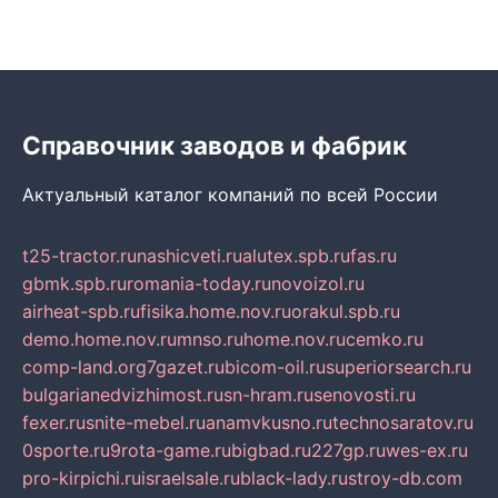
Справочник заводов и фабрик
Актуальный каталог компаний по всей России
t25-tractor.ru
nashicveti.ru
alutex.spb.ru
fas.ru
gbmk.spb.ru
romania-today.ru
novoizol.ru
airheat-spb.ru
fisika.home.nov.ru
orakul.spb.ru
demo.home.nov.ru
mnso.ru
home.nov.ru
cemko.ru
comp-land.org
7gazet.ru
bicom-oil.ru
superiorsearch.ru
bulgarianedvizhimost.ru
sn-hram.ru
senovosti.ru
fexer.ru
snite-mebel.ru
anamvkusno.ru
technosaratov.ru
0sporte.ru
9rota-game.ru
bigbad.ru
227gp.ru
wes-ex.ru
pro-kirpichi.ru
israelsale.ru
black-lady.ru
stroy-db.com