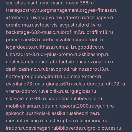
searchus-nauti.ru
mirmam.info
smi366.ru
transgazstroy.ru
orgmanagement.org
yes-fitness.ru
xtreme-rp.ru
wasdpvp.ru
voda-otri.ru
tishinapve.ru
orenferma.ru
avtoservis-avgust.ru
lord-tv.ru
backstage-682-music.ru
lordfilm7.ru
lordfilm13.ru
prime-cars63.ru
un-believable.ru
codetool.ru
legardoauto.ru
lithasa.ru
muz-1.ru
gooddver.ru
kinozadrot-3.ru
qr-plus-promo.ru
2shizashop.ru
udalenka-club.ru
nerabotaetsite.ru
carszona-bu.ru
dash-cash-now.ru
bravoprod.ru
kinozadrot13.ru
hotteygroup.ru
bagira31.ru
dommarketnsk.ru
dveriland73.ru
nis-glonass51.ru
veles-doroga.ru
tb02.ru
vrema-zdorov.ru
velonik.ru
surgutgloss.ru
nike-air-max-95.ru
nadookna.ru
lubov-pic.ru
mobilreklama.ru
pds-nn.ru
socrat2000.ru
vgurin.ru
spksochi.ru
shkola-klassika.ru
sabeonline.ru
mosoblfencing.ru
masteroptica.ru
lucomoria.ru
iration.ru
devanagari.ru
biblioverde.ru
igro-pictures.ru