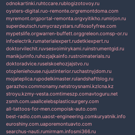
odnokartinki.ru
htccare.ru
blogizotovoy.ru
oysters-digital.ru
o-remonte.org
remontdoma.com
myremont.org
portal-remonta.org
vyitikho.ru
mirjon.ru
superdeutsch.ru
mycrazystars.ru
filosofyfree.com
mypetslife.org
warren-buffett.org
greleon.com
sp-or.ru
infoelectrik.ru
materialexpert.ru
detkiexpert.ru
doktorvilechit.ru
vsesvoimirykami.ru
instrumentgid.ru
manikjurinfo.ru
hozjajkainfo.ru
stroimaterials.ru
doktoradvice.ru
selskoehozjajstvo.ru
otopleniehouse.ru
justinterior.ru
chastnyjdom.ru
mojateplica.ru
podelkimaster.ru
landshaftblog.ru
garazhov.com
monamy.net
stroysnami.kz
lcna.kz
stroyu.kz
my-vesta.com
timeszp.com
avtoguru.net
zsmh.com.ua
allcelebsplasticsurgery.com
all-tattoos-for-men.com
poisk-auto.com
best-radio.com.ua
ost-engineering.com
kuryatnik.info
euroshiny.com.ua
poremontuavto.com
searchus-nauti.ru
mirmam.info
smi366.ru