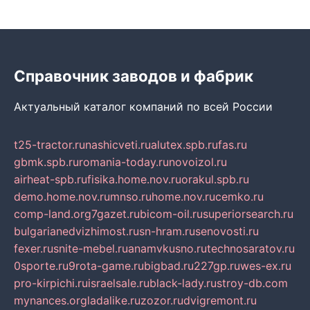
Справочник заводов и фабрик
Актуальный каталог компаний по всей России
t25-tractor.ru
nashicveti.ru
alutex.spb.ru
fas.ru
gbmk.spb.ru
romania-today.ru
novoizol.ru
airheat-spb.ru
fisika.home.nov.ru
orakul.spb.ru
demo.home.nov.ru
mnso.ru
home.nov.ru
cemko.ru
comp-land.org
7gazet.ru
bicom-oil.ru
superiorsearch.ru
bulgarianedvizhimost.ru
sn-hram.ru
senovosti.ru
fexer.ru
snite-mebel.ru
anamvkusno.ru
technosaratov.ru
0sporte.ru
9rota-game.ru
bigbad.ru
227gp.ru
wes-ex.ru
pro-kirpichi.ru
israelsale.ru
black-lady.ru
stroy-db.com
mynances.org
ladalike.ru
zozor.ru
dvigremont.ru