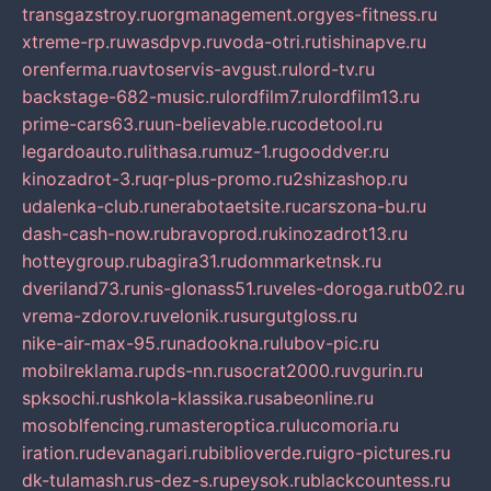
transgazstroy.ru
orgmanagement.org
yes-fitness.ru
xtreme-rp.ru
wasdpvp.ru
voda-otri.ru
tishinapve.ru
orenferma.ru
avtoservis-avgust.ru
lord-tv.ru
backstage-682-music.ru
lordfilm7.ru
lordfilm13.ru
prime-cars63.ru
un-believable.ru
codetool.ru
legardoauto.ru
lithasa.ru
muz-1.ru
gooddver.ru
kinozadrot-3.ru
qr-plus-promo.ru
2shizashop.ru
udalenka-club.ru
nerabotaetsite.ru
carszona-bu.ru
dash-cash-now.ru
bravoprod.ru
kinozadrot13.ru
hotteygroup.ru
bagira31.ru
dommarketnsk.ru
dveriland73.ru
nis-glonass51.ru
veles-doroga.ru
tb02.ru
vrema-zdorov.ru
velonik.ru
surgutgloss.ru
nike-air-max-95.ru
nadookna.ru
lubov-pic.ru
mobilreklama.ru
pds-nn.ru
socrat2000.ru
vgurin.ru
spksochi.ru
shkola-klassika.ru
sabeonline.ru
mosoblfencing.ru
masteroptica.ru
lucomoria.ru
iration.ru
devanagari.ru
biblioverde.ru
igro-pictures.ru
dk-tulamash.ru
s-dez-s.ru
peysok.ru
blackcountess.ru