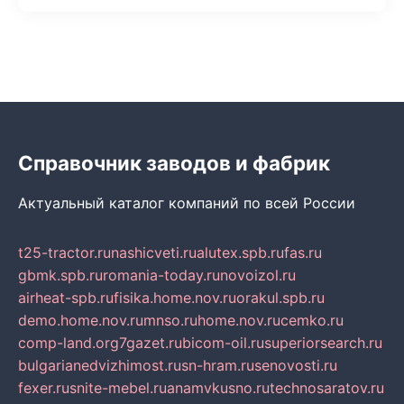
Справочник заводов и фабрик
Актуальный каталог компаний по всей России
t25-tractor.ru
nashicveti.ru
alutex.spb.ru
fas.ru
gbmk.spb.ru
romania-today.ru
novoizol.ru
airheat-spb.ru
fisika.home.nov.ru
orakul.spb.ru
demo.home.nov.ru
mnso.ru
home.nov.ru
cemko.ru
comp-land.org
7gazet.ru
bicom-oil.ru
superiorsearch.ru
bulgarianedvizhimost.ru
sn-hram.ru
senovosti.ru
fexer.ru
snite-mebel.ru
anamvkusno.ru
technosaratov.ru