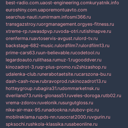
best-radio.com.ua
ost-engineering.com
kuryatnik.info
euroshiny.com.ua
poremontuavto.com
searchus-nauti.ru
mirmam.info
smi366.ru
transgazstroy.ru
orgmanagement.org
yes-fitness.ru
xtreme-rp.ru
wasdpvp.ru
voda-otri.ru
tishinapve.ru
orenferma.ru
avtoservis-avgust.ru
lord-tv.ru
backstage-682-music.ru
lordfilm7.ru
lordfilm13.ru
prime-cars63.ru
un-believable.ru
codetool.ru
legardoauto.ru
lithasa.ru
muz-1.ru
gooddver.ru
kinozadrot-3.ru
qr-plus-promo.ru
2shizashop.ru
udalenka-club.ru
nerabotaetsite.ru
carszona-bu.ru
dash-cash-now.ru
bravoprod.ru
kinozadrot13.ru
hotteygroup.ru
bagira31.ru
dommarketnsk.ru
dveriland73.ru
nis-glonass51.ru
veles-doroga.ru
tb02.ru
vrema-zdorov.ru
velonik.ru
surgutgloss.ru
nike-air-max-95.ru
nadookna.ru
lubov-pic.ru
mobilreklama.ru
pds-nn.ru
socrat2000.ru
vgurin.ru
spksochi.ru
shkola-klassika.ru
sabeonline.ru