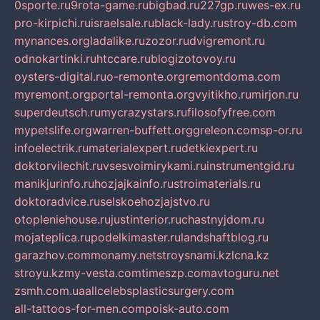
0sporte.ru
9rota-game.ru
bigbad.ru
227gp.ru
wes-ex.ru
pro-kirpichi.ru
israelsale.ru
black-lady.ru
stroy-db.com
mynances.org
ladalike.ru
zozor.ru
dvigremont.ru
odnokartinki.ru
htccare.ru
blogizotovoy.ru
oysters-digital.ru
o-remonte.org
remontdoma.com
myremont.org
portal-remonta.org
vyitikho.ru
mirjon.ru
superdeutsch.ru
mycrazystars.ru
filosofyfree.com
mypetslife.org
warren-buffett.org
greleon.com
sp-or.ru
infoelectrik.ru
materialexpert.ru
detkiexpert.ru
doktorvilechit.ru
vsesvoimirykami.ru
instrumentgid.ru
manikjurinfo.ru
hozjajkainfo.ru
stroimaterials.ru
doktoradvice.ru
selskoehozjajstvo.ru
otopleniehouse.ru
justinterior.ru
chastnyjdom.ru
mojateplica.ru
podelkimaster.ru
landshaftblog.ru
garazhov.com
monamy.net
stroysnami.kz
lcna.kz
stroyu.kz
my-vesta.com
timeszp.com
avtoguru.net
zsmh.com.ua
allcelebsplasticsurgery.com
all-tattoos-for-men.com
poisk-auto.com