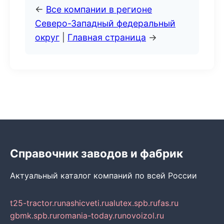
←
Все компании в регионе
Северо-Западный федеральный
округ
|
Главная страница
→
Справочник заводов и фабрик
Актуальный каталог компаний по всей России
t25-tractor.ru
nashicveti.ru
alutex.spb.ru
fas.ru
gbmk.spb.ru
romania-today.ru
novoizol.ru