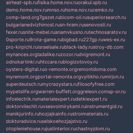
airheat-spb.ru
fisika.home.nov.ru
orakul.spb.ru
demo.home.nov.ru
mnso.ru
home.nov.ru
cemko.ru
comp-land.org
7gazet.ru
bicom-oil.ru
superiorsearch.ru
bulgarianedvizhimost.ru
sn-hram.ru
senovosti.ru
fexer.ru
snite-mebel.ru
anamvkusno.ru
technosaratov.ru
0sporte.ru
9rota-game.ru
bigbad.ru
227gp.ru
wes-ex.ru
pro-kirpichi.ru
israelsale.ru
black-lady.ru
stroy-db.com
mynances.org
ladalike.ru
zozor.ru
dvigremont.ru
odnokartinki.ru
htccare.ru
blogizotovoy.ru
oysters-digital.ru
o-remonte.org
remontdoma.com
myremont.org
portal-remonta.org
vyitikho.ru
mirjon.ru
superdeutsch.ru
mycrazystars.ru
filosofyfree.com
mypetslife.org
warren-buffett.org
greleon.com
sp-or.ru
infoelectrik.ru
materialexpert.ru
detkiexpert.ru
doktorvilechit.ru
vsesvoimirykami.ru
instrumentgid.ru
manikjurinfo.ru
hozjajkainfo.ru
stroimaterials.ru
doktoradvice.ru
selskoehozjajstvo.ru
otopleniehouse.ru
justinterior.ru
chastnyjdom.ru