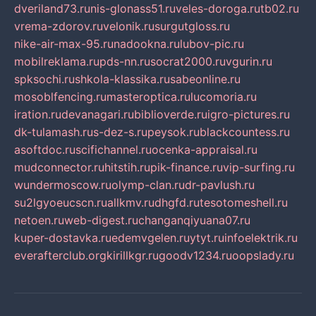
dveriland73.ru
nis-glonass51.ru
veles-doroga.ru
tb02.ru
vrema-zdorov.ru
velonik.ru
surgutgloss.ru
nike-air-max-95.ru
nadookna.ru
lubov-pic.ru
mobilreklama.ru
pds-nn.ru
socrat2000.ru
vgurin.ru
spksochi.ru
shkola-klassika.ru
sabeonline.ru
mosoblfencing.ru
masteroptica.ru
lucomoria.ru
iration.ru
devanagari.ru
biblioverde.ru
igro-pictures.ru
dk-tulamash.ru
s-dez-s.ru
peysok.ru
blackcountess.ru
asoftdoc.ru
scifichannel.ru
ocenka-appraisal.ru
mudconnector.ru
hitstih.ru
pik-finance.ru
vip-surfing.ru
wundermoscow.ru
olymp-clan.ru
dr-pavlush.ru
su2lgyoeucscn.ru
allkmv.ru
dhgfd.ru
tesotomeshell.ru
netoen.ru
web-digest.ru
changanqiyuana07.ru
kuper-dostavka.ru
edemvgelen.ru
ytyt.ru
infoelektrik.ru
everafterclub.org
kirillkgr.ru
goodv1234.ru
oopslady.ru