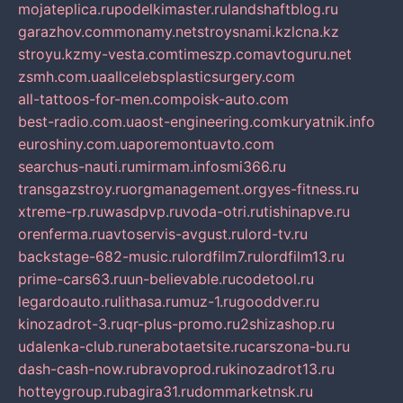
mojateplica.ru
podelkimaster.ru
landshaftblog.ru
garazhov.com
monamy.net
stroysnami.kz
lcna.kz
stroyu.kz
my-vesta.com
timeszp.com
avtoguru.net
zsmh.com.ua
allcelebsplasticsurgery.com
all-tattoos-for-men.com
poisk-auto.com
best-radio.com.ua
ost-engineering.com
kuryatnik.info
euroshiny.com.ua
poremontuavto.com
searchus-nauti.ru
mirmam.info
smi366.ru
transgazstroy.ru
orgmanagement.org
yes-fitness.ru
xtreme-rp.ru
wasdpvp.ru
voda-otri.ru
tishinapve.ru
orenferma.ru
avtoservis-avgust.ru
lord-tv.ru
backstage-682-music.ru
lordfilm7.ru
lordfilm13.ru
prime-cars63.ru
un-believable.ru
codetool.ru
legardoauto.ru
lithasa.ru
muz-1.ru
gooddver.ru
kinozadrot-3.ru
qr-plus-promo.ru
2shizashop.ru
udalenka-club.ru
nerabotaetsite.ru
carszona-bu.ru
dash-cash-now.ru
bravoprod.ru
kinozadrot13.ru
hotteygroup.ru
bagira31.ru
dommarketnsk.ru