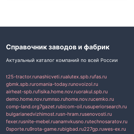
Справочник заводов и фабрик
Актуальный каталог компаний по всей России
t25-tractor.ru
nashicveti.ru
alutex.spb.ru
fas.ru
gbmk.spb.ru
romania-today.ru
novoizol.ru
airheat-spb.ru
fisika.home.nov.ru
orakul.spb.ru
demo.home.nov.ru
mnso.ru
home.nov.ru
cemko.ru
comp-land.org
7gazet.ru
bicom-oil.ru
superiorsearch.ru
bulgarianedvizhimost.ru
sn-hram.ru
senovosti.ru
fexer.ru
snite-mebel.ru
anamvkusno.ru
technosaratov.ru
0sporte.ru
9rota-game.ru
bigbad.ru
227gp.ru
wes-ex.ru