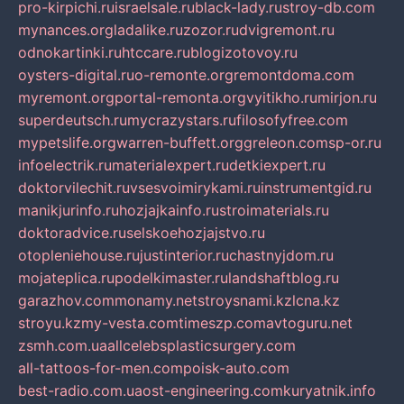
pro-kirpichi.ru
israelsale.ru
black-lady.ru
stroy-db.com
mynances.org
ladalike.ru
zozor.ru
dvigremont.ru
odnokartinki.ru
htccare.ru
blogizotovoy.ru
oysters-digital.ru
o-remonte.org
remontdoma.com
myremont.org
portal-remonta.org
vyitikho.ru
mirjon.ru
superdeutsch.ru
mycrazystars.ru
filosofyfree.com
mypetslife.org
warren-buffett.org
greleon.com
sp-or.ru
infoelectrik.ru
materialexpert.ru
detkiexpert.ru
doktorvilechit.ru
vsesvoimirykami.ru
instrumentgid.ru
manikjurinfo.ru
hozjajkainfo.ru
stroimaterials.ru
doktoradvice.ru
selskoehozjajstvo.ru
otopleniehouse.ru
justinterior.ru
chastnyjdom.ru
mojateplica.ru
podelkimaster.ru
landshaftblog.ru
garazhov.com
monamy.net
stroysnami.kz
lcna.kz
stroyu.kz
my-vesta.com
timeszp.com
avtoguru.net
zsmh.com.ua
allcelebsplasticsurgery.com
all-tattoos-for-men.com
poisk-auto.com
best-radio.com.ua
ost-engineering.com
kuryatnik.info