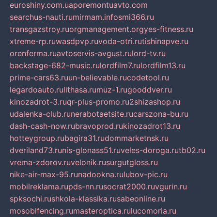
euroshiny.com.ua
poremontuavto.com
searchus-nauti.ru
mirmam.info
smi366.ru
transgazstroy.ru
orgmanagement.org
yes-fitness.ru
xtreme-rp.ru
wasdpvp.ru
voda-otri.ru
tishinapve.ru
orenferma.ru
avtoservis-avgust.ru
lord-tv.ru
backstage-682-music.ru
lordfilm7.ru
lordfilm13.ru
prime-cars63.ru
un-believable.ru
codetool.ru
legardoauto.ru
lithasa.ru
muz-1.ru
gooddver.ru
kinozadrot-3.ru
qr-plus-promo.ru
2shizashop.ru
udalenka-club.ru
nerabotaetsite.ru
carszona-bu.ru
dash-cash-now.ru
bravoprod.ru
kinozadrot13.ru
hotteygroup.ru
bagira31.ru
dommarketnsk.ru
dveriland73.ru
nis-glonass51.ru
veles-doroga.ru
tb02.ru
vrema-zdorov.ru
velonik.ru
surgutgloss.ru
nike-air-max-95.ru
nadookna.ru
lubov-pic.ru
mobilreklama.ru
pds-nn.ru
socrat2000.ru
vgurin.ru
spksochi.ru
shkola-klassika.ru
sabeonline.ru
mosoblfencing.ru
masteroptica.ru
lucomoria.ru