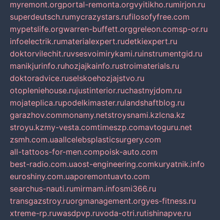
myremont.org
portal-remonta.org
vyitikho.ru
mirjon.ru
superdeutsch.ru
mycrazystars.ru
filosofyfree.com
mypetslife.org
warren-buffett.org
greleon.com
sp-or.ru
infoelectrik.ru
materialexpert.ru
detkiexpert.ru
doktorvilechit.ru
vsesvoimirykami.ru
instrumentgid.ru
manikjurinfo.ru
hozjajkainfo.ru
stroimaterials.ru
doktoradvice.ru
selskoehozjajstvo.ru
otopleniehouse.ru
justinterior.ru
chastnyjdom.ru
mojateplica.ru
podelkimaster.ru
landshaftblog.ru
garazhov.com
monamy.net
stroysnami.kz
lcna.kz
stroyu.kz
my-vesta.com
timeszp.com
avtoguru.net
zsmh.com.ua
allcelebsplasticsurgery.com
all-tattoos-for-men.com
poisk-auto.com
best-radio.com.ua
ost-engineering.com
kuryatnik.info
euroshiny.com.ua
poremontuavto.com
searchus-nauti.ru
mirmam.info
smi366.ru
transgazstroy.ru
orgmanagement.org
yes-fitness.ru
xtreme-rp.ru
wasdpvp.ru
voda-otri.ru
tishinapve.ru