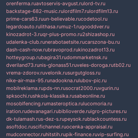
orenferma.ru
avtoservis-avgust.ru
lord-tv.ru
backstage-682-music.ru
lordfilm7.ru
lordfilm13.ru
prime-cars63.ru
un-believable.ru
codetool.ru
legardoauto.ru
lithasa.ru
muz-1.ru
gooddver.ru
kinozadrot-3.ru
qr-plus-promo.ru
2shizashop.ru
udalenka-club.ru
nerabotaetsite.ru
carszona-bu.ru
dash-cash-now.ru
bravoprod.ru
kinozadrot13.ru
hotteygroup.ru
bagira31.ru
dommarketnsk.ru
dveriland73.ru
nis-glonass51.ru
veles-doroga.ru
tb02.ru
vrema-zdorov.ru
velonik.ru
surgutgloss.ru
nike-air-max-95.ru
nadookna.ru
lubov-pic.ru
mobilreklama.ru
pds-nn.ru
socrat2000.ru
vgurin.ru
spksochi.ru
shkola-klassika.ru
sabeonline.ru
mosoblfencing.ru
masteroptica.ru
lucomoria.ru
iration.ru
devanagari.ru
biblioverde.ru
igro-pictures.ru
dk-tulamash.ru
s-dez-s.ru
peysok.ru
blackcountess.ru
asoftdoc.ru
scifichannel.ru
ocenka-appraisal.ru
mudconnector.ru
hitstih.ru
pik-finance.ru
vip-surfing.ru