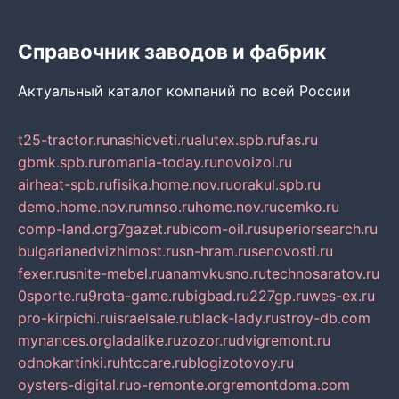
Справочник заводов и фабрик
Актуальный каталог компаний по всей России
t25-tractor.ru
nashicveti.ru
alutex.spb.ru
fas.ru
gbmk.spb.ru
romania-today.ru
novoizol.ru
airheat-spb.ru
fisika.home.nov.ru
orakul.spb.ru
demo.home.nov.ru
mnso.ru
home.nov.ru
cemko.ru
comp-land.org
7gazet.ru
bicom-oil.ru
superiorsearch.ru
bulgarianedvizhimost.ru
sn-hram.ru
senovosti.ru
fexer.ru
snite-mebel.ru
anamvkusno.ru
technosaratov.ru
0sporte.ru
9rota-game.ru
bigbad.ru
227gp.ru
wes-ex.ru
pro-kirpichi.ru
israelsale.ru
black-lady.ru
stroy-db.com
mynances.org
ladalike.ru
zozor.ru
dvigremont.ru
odnokartinki.ru
htccare.ru
blogizotovoy.ru
oysters-digital.ru
o-remonte.org
remontdoma.com