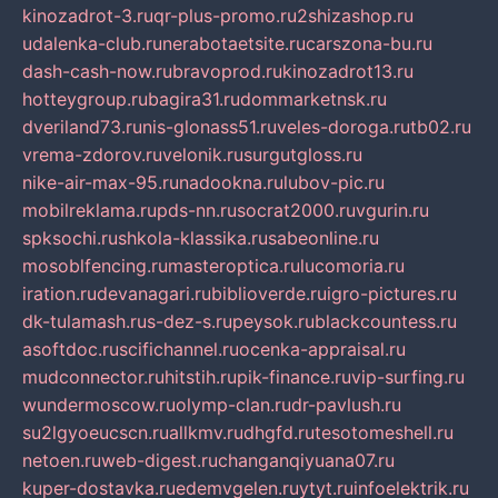
kinozadrot-3.ru
qr-plus-promo.ru
2shizashop.ru
udalenka-club.ru
nerabotaetsite.ru
carszona-bu.ru
dash-cash-now.ru
bravoprod.ru
kinozadrot13.ru
hotteygroup.ru
bagira31.ru
dommarketnsk.ru
dveriland73.ru
nis-glonass51.ru
veles-doroga.ru
tb02.ru
vrema-zdorov.ru
velonik.ru
surgutgloss.ru
nike-air-max-95.ru
nadookna.ru
lubov-pic.ru
mobilreklama.ru
pds-nn.ru
socrat2000.ru
vgurin.ru
spksochi.ru
shkola-klassika.ru
sabeonline.ru
mosoblfencing.ru
masteroptica.ru
lucomoria.ru
iration.ru
devanagari.ru
biblioverde.ru
igro-pictures.ru
dk-tulamash.ru
s-dez-s.ru
peysok.ru
blackcountess.ru
asoftdoc.ru
scifichannel.ru
ocenka-appraisal.ru
mudconnector.ru
hitstih.ru
pik-finance.ru
vip-surfing.ru
wundermoscow.ru
olymp-clan.ru
dr-pavlush.ru
su2lgyoeucscn.ru
allkmv.ru
dhgfd.ru
tesotomeshell.ru
netoen.ru
web-digest.ru
changanqiyuana07.ru
kuper-dostavka.ru
edemvgelen.ru
ytyt.ru
infoelektrik.ru