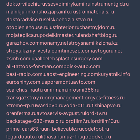
doktorvilechit.ru
vsesvoimirykami.ru
instrumentgid.ru
manikjurinfo.ru
hozjajkainfo.ru
stroimaterials.ru
doktoradvice.ru
selskoehozjajstvo.ru
otopleniehouse.ru
justinterior.ru
chastnyjdom.ru
mojateplica.ru
podelkimaster.ru
landshaftblog.ru
garazhov.com
monamy.net
stroysnami.kz
lcna.kz
stroyu.kz
my-vesta.com
timeszp.com
avtoguru.net
zsmh.com.ua
allcelebsplasticsurgery.com
all-tattoos-for-men.com
poisk-auto.com
best-radio.com.ua
ost-engineering.com
kuryatnik.info
euroshiny.com.ua
poremontuavto.com
searchus-nauti.ru
mirmam.info
smi366.ru
transgazstroy.ru
orgmanagement.org
yes-fitness.ru
xtreme-rp.ru
wasdpvp.ru
voda-otri.ru
tishinapve.ru
orenferma.ru
avtoservis-avgust.ru
lord-tv.ru
backstage-682-music.ru
lordfilm7.ru
lordfilm13.ru
prime-cars63.ru
un-believable.ru
codetool.ru
legardoauto.ru
lithasa.ru
muz-1.ru
gooddver.ru