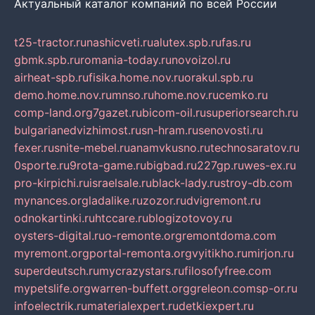
Актуальный каталог компаний по всей России
t25-tractor.ru
nashicveti.ru
alutex.spb.ru
fas.ru
gbmk.spb.ru
romania-today.ru
novoizol.ru
airheat-spb.ru
fisika.home.nov.ru
orakul.spb.ru
demo.home.nov.ru
mnso.ru
home.nov.ru
cemko.ru
comp-land.org
7gazet.ru
bicom-oil.ru
superiorsearch.ru
bulgarianedvizhimost.ru
sn-hram.ru
senovosti.ru
fexer.ru
snite-mebel.ru
anamvkusno.ru
technosaratov.ru
0sporte.ru
9rota-game.ru
bigbad.ru
227gp.ru
wes-ex.ru
pro-kirpichi.ru
israelsale.ru
black-lady.ru
stroy-db.com
mynances.org
ladalike.ru
zozor.ru
dvigremont.ru
odnokartinki.ru
htccare.ru
blogizotovoy.ru
oysters-digital.ru
o-remonte.org
remontdoma.com
myremont.org
portal-remonta.org
vyitikho.ru
mirjon.ru
superdeutsch.ru
mycrazystars.ru
filosofyfree.com
mypetslife.org
warren-buffett.org
greleon.com
sp-or.ru
infoelectrik.ru
materialexpert.ru
detkiexpert.ru