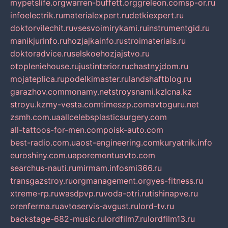
mypetslife.org
warren-buffett.org
greleon.com
sp-or.ru
infoelectrik.ru
materialexpert.ru
detkiexpert.ru
doktorvilechit.ru
vsesvoimirykami.ru
instrumentgid.ru
manikjurinfo.ru
hozjajkainfo.ru
stroimaterials.ru
doktoradvice.ru
selskoehozjajstvo.ru
otopleniehouse.ru
justinterior.ru
chastnyjdom.ru
mojateplica.ru
podelkimaster.ru
landshaftblog.ru
garazhov.com
monamy.net
stroysnami.kz
lcna.kz
stroyu.kz
my-vesta.com
timeszp.com
avtoguru.net
zsmh.com.ua
allcelebsplasticsurgery.com
all-tattoos-for-men.com
poisk-auto.com
best-radio.com.ua
ost-engineering.com
kuryatnik.info
euroshiny.com.ua
poremontuavto.com
searchus-nauti.ru
mirmam.info
smi366.ru
transgazstroy.ru
orgmanagement.org
yes-fitness.ru
xtreme-rp.ru
wasdpvp.ru
voda-otri.ru
tishinapve.ru
orenferma.ru
avtoservis-avgust.ru
lord-tv.ru
backstage-682-music.ru
lordfilm7.ru
lordfilm13.ru