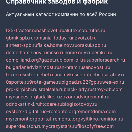
Справочник заводов и фабрик
Актуальный каталог компаний по всей России
t25-tractor.ru
nashicveti.ru
alutex.spb.ru
fas.ru
gbmk.spb.ru
romania-today.ru
novoizol.ru
airheat-spb.ru
fisika.home.nov.ru
orakul.spb.ru
demo.home.nov.ru
mnso.ru
home.nov.ru
cemko.ru
comp-land.org
7gazet.ru
bicom-oil.ru
superiorsearch.ru
bulgarianedvizhimost.ru
sn-hram.ru
senovosti.ru
fexer.ru
snite-mebel.ru
anamvkusno.ru
technosaratov.ru
0sporte.ru
9rota-game.ru
bigbad.ru
227gp.ru
wes-ex.ru
pro-kirpichi.ru
israelsale.ru
black-lady.ru
stroy-db.com
mynances.org
ladalike.ru
zozor.ru
dvigremont.ru
odnokartinki.ru
htccare.ru
blogizotovoy.ru
oysters-digital.ru
o-remonte.org
remontdoma.com
myremont.org
portal-remonta.org
vyitikho.ru
mirjon.ru
superdeutsch.ru
mycrazystars.ru
filosofyfree.com