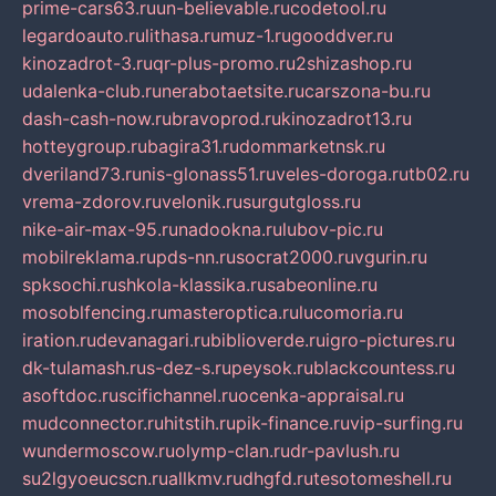
prime-cars63.ru
un-believable.ru
codetool.ru
legardoauto.ru
lithasa.ru
muz-1.ru
gooddver.ru
kinozadrot-3.ru
qr-plus-promo.ru
2shizashop.ru
udalenka-club.ru
nerabotaetsite.ru
carszona-bu.ru
dash-cash-now.ru
bravoprod.ru
kinozadrot13.ru
hotteygroup.ru
bagira31.ru
dommarketnsk.ru
dveriland73.ru
nis-glonass51.ru
veles-doroga.ru
tb02.ru
vrema-zdorov.ru
velonik.ru
surgutgloss.ru
nike-air-max-95.ru
nadookna.ru
lubov-pic.ru
mobilreklama.ru
pds-nn.ru
socrat2000.ru
vgurin.ru
spksochi.ru
shkola-klassika.ru
sabeonline.ru
mosoblfencing.ru
masteroptica.ru
lucomoria.ru
iration.ru
devanagari.ru
biblioverde.ru
igro-pictures.ru
dk-tulamash.ru
s-dez-s.ru
peysok.ru
blackcountess.ru
asoftdoc.ru
scifichannel.ru
ocenka-appraisal.ru
mudconnector.ru
hitstih.ru
pik-finance.ru
vip-surfing.ru
wundermoscow.ru
olymp-clan.ru
dr-pavlush.ru
su2lgyoeucscn.ru
allkmv.ru
dhgfd.ru
tesotomeshell.ru