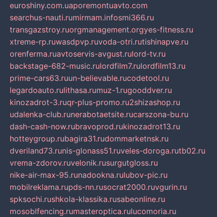
euroshiny.com.ua
poremontuavto.com
searchus-nauti.ru
mirmam.info
smi366.ru
transgazstroy.ru
orgmanagement.org
yes-fitness.ru
xtreme-rp.ru
wasdpvp.ru
voda-otri.ru
tishinapve.ru
orenferma.ru
avtoservis-avgust.ru
lord-tv.ru
backstage-682-music.ru
lordfilm7.ru
lordfilm13.ru
prime-cars63.ru
un-believable.ru
codetool.ru
legardoauto.ru
lithasa.ru
muz-1.ru
gooddver.ru
kinozadrot-3.ru
qr-plus-promo.ru
2shizashop.ru
udalenka-club.ru
nerabotaetsite.ru
carszona-bu.ru
dash-cash-now.ru
bravoprod.ru
kinozadrot13.ru
hotteygroup.ru
bagira31.ru
dommarketnsk.ru
dveriland73.ru
nis-glonass51.ru
veles-doroga.ru
tb02.ru
vrema-zdorov.ru
velonik.ru
surgutgloss.ru
nike-air-max-95.ru
nadookna.ru
lubov-pic.ru
mobilreklama.ru
pds-nn.ru
socrat2000.ru
vgurin.ru
spksochi.ru
shkola-klassika.ru
sabeonline.ru
mosoblfencing.ru
masteroptica.ru
lucomoria.ru