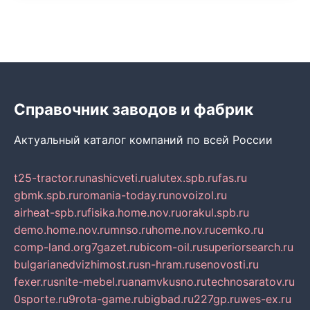
Справочник заводов и фабрик
Актуальный каталог компаний по всей России
t25-tractor.ru
nashicveti.ru
alutex.spb.ru
fas.ru
gbmk.spb.ru
romania-today.ru
novoizol.ru
airheat-spb.ru
fisika.home.nov.ru
orakul.spb.ru
demo.home.nov.ru
mnso.ru
home.nov.ru
cemko.ru
comp-land.org
7gazet.ru
bicom-oil.ru
superiorsearch.ru
bulgarianedvizhimost.ru
sn-hram.ru
senovosti.ru
fexer.ru
snite-mebel.ru
anamvkusno.ru
technosaratov.ru
0sporte.ru
9rota-game.ru
bigbad.ru
227gp.ru
wes-ex.ru