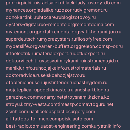
pro-kirpichi.ru
israelsale.ru
black-lady.ru
stroy-db.com
mynances.org
ladalike.ru
zozor.ru
dvigremont.ru
odnokartinki.ru
htccare.ru
blogizotovoy.ru
oysters-digital.ru
o-remonte.org
remontdoma.com
myremont.org
portal-remonta.org
vyitikho.ru
mirjon.ru
superdeutsch.ru
mycrazystars.ru
filosofyfree.com
mypetslife.org
warren-buffett.org
greleon.com
sp-or.ru
infoelectrik.ru
materialexpert.ru
detkiexpert.ru
doktorvilechit.ru
vsesvoimirykami.ru
instrumentgid.ru
manikjurinfo.ru
hozjajkainfo.ru
stroimaterials.ru
doktoradvice.ru
selskoehozjajstvo.ru
otopleniehouse.ru
justinterior.ru
chastnyjdom.ru
mojateplica.ru
podelkimaster.ru
landshaftblog.ru
garazhov.com
monamy.net
stroysnami.kz
lcna.kz
stroyu.kz
my-vesta.com
timeszp.com
avtoguru.net
zsmh.com.ua
allcelebsplasticsurgery.com
all-tattoos-for-men.com
poisk-auto.com
best-radio.com.ua
ost-engineering.com
kuryatnik.info