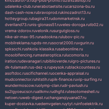
kinozadrot-3.ru
qr-plus-promo.ru
2shizashop.ru
udalenka-club.ru
nerabotaetsite.ru
carszona-bu.ru
dash-cash-now.ru
bravoprod.ru
kinozadrot13.ru
hotteygroup.ru
bagira31.ru
dommarketnsk.ru
dveriland73.ru
nis-glonass51.ru
veles-doroga.ru
tb02.ru
vrema-zdorov.ru
velonik.ru
surgutgloss.ru
nike-air-max-95.ru
nadookna.ru
lubov-pic.ru
mobilreklama.ru
pds-nn.ru
socrat2000.ru
vgurin.ru
spksochi.ru
shkola-klassika.ru
sabeonline.ru
mosoblfencing.ru
masteroptica.ru
lucomoria.ru
iration.ru
devanagari.ru
biblioverde.ru
igro-pictures.ru
dk-tulamash.ru
s-dez-s.ru
peysok.ru
blackcountess.ru
asoftdoc.ru
scifichannel.ru
ocenka-appraisal.ru
mudconnector.ru
hitstih.ru
pik-finance.ru
vip-surfing.ru
wundermoscow.ru
olymp-clan.ru
dr-pavlush.ru
su2lgyoeucscn.ru
allkmv.ru
dhgfd.ru
tesotomeshell.ru
netoen.ru
web-digest.ru
changanqiyuana07.ru
kuper-dostavka.ru
edemvgelen.ru
ytyt.ru
infoelektrik.ru