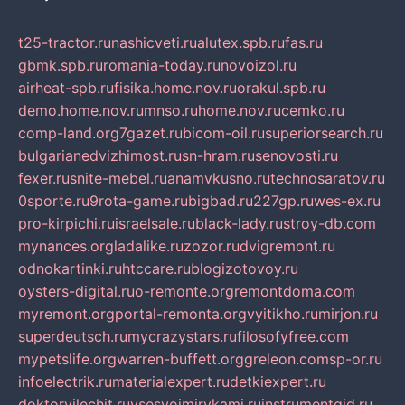
t25-tractor.ru
nashicveti.ru
alutex.spb.ru
fas.ru
gbmk.spb.ru
romania-today.ru
novoizol.ru
airheat-spb.ru
fisika.home.nov.ru
orakul.spb.ru
demo.home.nov.ru
mnso.ru
home.nov.ru
cemko.ru
comp-land.org
7gazet.ru
bicom-oil.ru
superiorsearch.ru
bulgarianedvizhimost.ru
sn-hram.ru
senovosti.ru
fexer.ru
snite-mebel.ru
anamvkusno.ru
technosaratov.ru
0sporte.ru
9rota-game.ru
bigbad.ru
227gp.ru
wes-ex.ru
pro-kirpichi.ru
israelsale.ru
black-lady.ru
stroy-db.com
mynances.org
ladalike.ru
zozor.ru
dvigremont.ru
odnokartinki.ru
htccare.ru
blogizotovoy.ru
oysters-digital.ru
o-remonte.org
remontdoma.com
myremont.org
portal-remonta.org
vyitikho.ru
mirjon.ru
superdeutsch.ru
mycrazystars.ru
filosofyfree.com
mypetslife.org
warren-buffett.org
greleon.com
sp-or.ru
infoelectrik.ru
materialexpert.ru
detkiexpert.ru
doktorvilechit.ru
vsesvoimirykami.ru
instrumentgid.ru