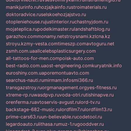
manikjurinfo.ru
hozjajkainfo.ru
stroimaterials.ru
doktoradvice.ru
selskoehozjajstvo.ru
otopleniehouse.ru
justinterior.ru
chastnyjdom.ru
mojateplica.ru
podelkimaster.ru
landshaftblog.ru
garazhov.com
monamy.net
stroysnami.kz
lcna.kz
stroyu.kz
my-vesta.com
timeszp.com
avtoguru.net
zsmh.com.ua
allcelebsplasticsurgery.com
all-tattoos-for-men.com
poisk-auto.com
best-radio.com.ua
ost-engineering.com
kuryatnik.info
euroshiny.com.ua
poremontuavto.com
searchus-nauti.ru
mirmam.info
smi366.ru
transgazstroy.ru
orgmanagement.org
yes-fitness.ru
xtreme-rp.ru
wasdpvp.ru
voda-otri.ru
tishinapve.ru
orenferma.ru
avtoservis-avgust.ru
lord-tv.ru
backstage-682-music.ru
lordfilm7.ru
lordfilm13.ru
prime-cars63.ru
un-believable.ru
codetool.ru
legardoauto.ru
lithasa.ru
muz-1.ru
gooddver.ru