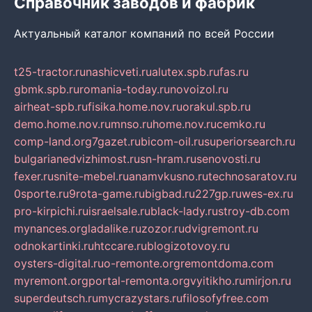
Справочник заводов и фабрик
Актуальный каталог компаний по всей России
t25-tractor.ru
nashicveti.ru
alutex.spb.ru
fas.ru
gbmk.spb.ru
romania-today.ru
novoizol.ru
airheat-spb.ru
fisika.home.nov.ru
orakul.spb.ru
demo.home.nov.ru
mnso.ru
home.nov.ru
cemko.ru
comp-land.org
7gazet.ru
bicom-oil.ru
superiorsearch.ru
bulgarianedvizhimost.ru
sn-hram.ru
senovosti.ru
fexer.ru
snite-mebel.ru
anamvkusno.ru
technosaratov.ru
0sporte.ru
9rota-game.ru
bigbad.ru
227gp.ru
wes-ex.ru
pro-kirpichi.ru
israelsale.ru
black-lady.ru
stroy-db.com
mynances.org
ladalike.ru
zozor.ru
dvigremont.ru
odnokartinki.ru
htccare.ru
blogizotovoy.ru
oysters-digital.ru
o-remonte.org
remontdoma.com
myremont.org
portal-remonta.org
vyitikho.ru
mirjon.ru
superdeutsch.ru
mycrazystars.ru
filosofyfree.com