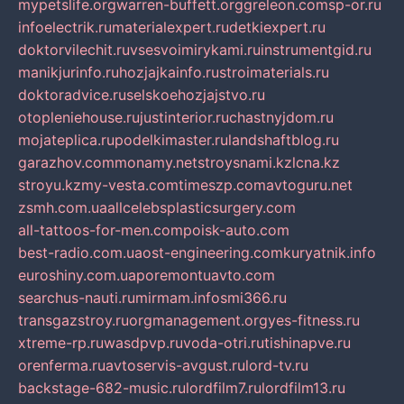
mypetslife.org
warren-buffett.org
greleon.com
sp-or.ru
infoelectrik.ru
materialexpert.ru
detkiexpert.ru
doktorvilechit.ru
vsesvoimirykami.ru
instrumentgid.ru
manikjurinfo.ru
hozjajkainfo.ru
stroimaterials.ru
doktoradvice.ru
selskoehozjajstvo.ru
otopleniehouse.ru
justinterior.ru
chastnyjdom.ru
mojateplica.ru
podelkimaster.ru
landshaftblog.ru
garazhov.com
monamy.net
stroysnami.kz
lcna.kz
stroyu.kz
my-vesta.com
timeszp.com
avtoguru.net
zsmh.com.ua
allcelebsplasticsurgery.com
all-tattoos-for-men.com
poisk-auto.com
best-radio.com.ua
ost-engineering.com
kuryatnik.info
euroshiny.com.ua
poremontuavto.com
searchus-nauti.ru
mirmam.info
smi366.ru
transgazstroy.ru
orgmanagement.org
yes-fitness.ru
xtreme-rp.ru
wasdpvp.ru
voda-otri.ru
tishinapve.ru
orenferma.ru
avtoservis-avgust.ru
lord-tv.ru
backstage-682-music.ru
lordfilm7.ru
lordfilm13.ru