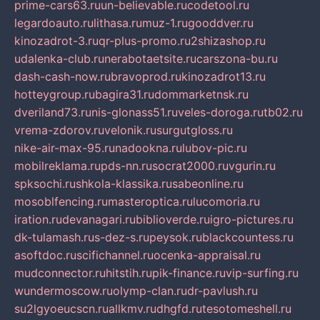
prime-cars63.ru
un-believable.ru
codetool.ru
legardoauto.ru
lithasa.ru
muz-1.ru
gooddver.ru
kinozadrot-3.ru
qr-plus-promo.ru
2shizashop.ru
udalenka-club.ru
nerabotaetsite.ru
carszona-bu.ru
dash-cash-now.ru
bravoprod.ru
kinozadrot13.ru
hotteygroup.ru
bagira31.ru
dommarketnsk.ru
dveriland73.ru
nis-glonass51.ru
veles-doroga.ru
tb02.ru
vrema-zdorov.ru
velonik.ru
surgutgloss.ru
nike-air-max-95.ru
nadookna.ru
lubov-pic.ru
mobilreklama.ru
pds-nn.ru
socrat2000.ru
vgurin.ru
spksochi.ru
shkola-klassika.ru
sabeonline.ru
mosoblfencing.ru
masteroptica.ru
lucomoria.ru
iration.ru
devanagari.ru
biblioverde.ru
igro-pictures.ru
dk-tulamash.ru
s-dez-s.ru
peysok.ru
blackcountess.ru
asoftdoc.ru
scifichannel.ru
ocenka-appraisal.ru
mudconnector.ru
hitstih.ru
pik-finance.ru
vip-surfing.ru
wundermoscow.ru
olymp-clan.ru
dr-pavlush.ru
su2lgyoeucscn.ru
allkmv.ru
dhgfd.ru
tesotomeshell.ru