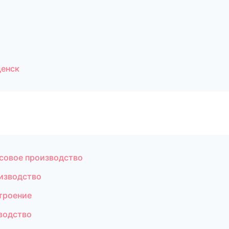
щенск
совое производство
изводство
троение
водство