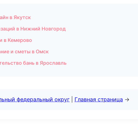
айн в Якутск
лизаций в Нижний Новгород
и в Кемерово
ние и сметы в Омск
тельство бань в Ярославль
альный федеральный округ
|
Главная страница
→