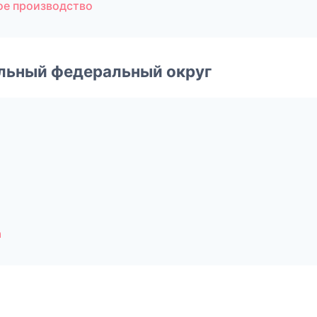
ое производство
альный федеральный округ
а