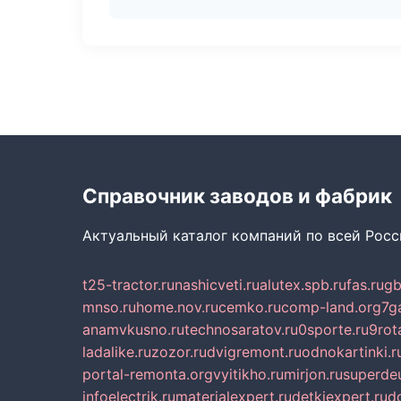
Справочник заводов и фабрик
Актуальный каталог компаний по всей Рос
t25-tractor.ru
nashicveti.ru
alutex.spb.ru
fas.ru
gb
mnso.ru
home.nov.ru
cemko.ru
comp-land.org
7g
anamvkusno.ru
technosaratov.ru
0sporte.ru
9rot
ladalike.ru
zozor.ru
dvigremont.ru
odnokartinki.r
portal-remonta.org
vyitikho.ru
mirjon.ru
superdeu
infoelectrik.ru
materialexpert.ru
detkiexpert.ru
do