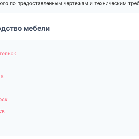
ого по предоставленным чертежам и техническим тре
одство мебели
гельск
ов
рск
ск