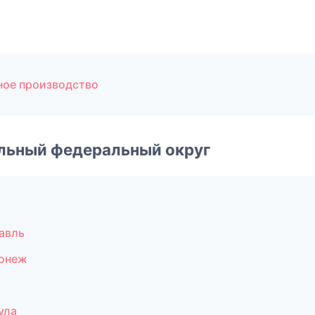
ное производство
альный федеральный округ
авль
ронеж
ж
ула