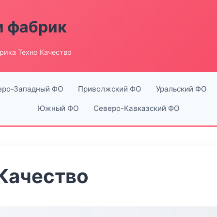
и фабрик
рика Техно Качество
еро-Западный ФО
Приволжский ФО
Уральский ФО
Южный ФО
Северо-Кавказский ФО
Качество