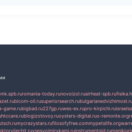
сии
mk.spb.ru
romania-today.ru
novoizol.ru
airheat-spb.ru
fisika.
azet.ru
bicom-oil.ru
superiorsearch.ru
bulgarianedvizhimost.r
a-game.ru
bigbad.ru
227gp.ru
wes-ex.ru
pro-kirpichi.ru
israelsa
u
htccare.ru
blogizotovoy.ru
oysters-digital.ru
o-remonte.org
r
tsch.ru
mycrazystars.ru
filosofyfree.com
mypetslife.org
warr
ktorvilechit.ru
vsesvoimirykami.ru
instrumentgid.ru
manikjuri