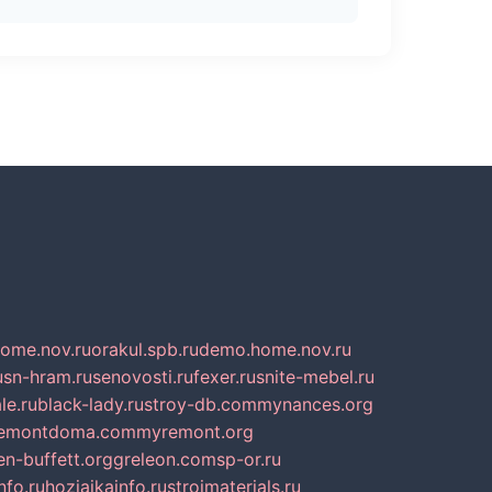
home.nov.ru
orakul.spb.ru
demo.home.nov.ru
u
sn-hram.ru
senovosti.ru
fexer.ru
snite-mebel.ru
le.ru
black-lady.ru
stroy-db.com
mynances.org
emontdoma.com
myremont.org
en-buffett.org
greleon.com
sp-or.ru
nfo.ru
hozjajkainfo.ru
stroimaterials.ru