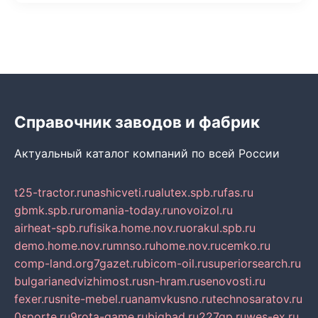
Справочник заводов и фабрик
Актуальный каталог компаний по всей России
t25-tractor.ru
nashicveti.ru
alutex.spb.ru
fas.ru
gbmk.spb.ru
romania-today.ru
novoizol.ru
airheat-spb.ru
fisika.home.nov.ru
orakul.spb.ru
demo.home.nov.ru
mnso.ru
home.nov.ru
cemko.ru
comp-land.org
7gazet.ru
bicom-oil.ru
superiorsearch.ru
bulgarianedvizhimost.ru
sn-hram.ru
senovosti.ru
fexer.ru
snite-mebel.ru
anamvkusno.ru
technosaratov.ru
0sporte.ru
9rota-game.ru
bigbad.ru
227gp.ru
wes-ex.ru