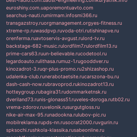
best-radio.com.ua
ost-engineering.com
kuryatnik.info
euroshiny.com.ua
poremontuavto.com
searchus-nauti.ru
mirmam.info
smi366.ru
transgazstroy.ru
orgmanagement.org
yes-fitness.ru
xtreme-rp.ru
wasdpvp.ru
voda-otri.ru
tishinapve.ru
orenferma.ru
avtoservis-avgust.ru
lord-tv.ru
backstage-682-music.ru
lordfilm7.ru
lordfilm13.ru
prime-cars63.ru
un-believable.ru
codetool.ru
legardoauto.ru
lithasa.ru
muz-1.ru
gooddver.ru
kinozadrot-3.ru
qr-plus-promo.ru
2shizashop.ru
udalenka-club.ru
nerabotaetsite.ru
carszona-bu.ru
dash-cash-now.ru
bravoprod.ru
kinozadrot13.ru
hotteygroup.ru
bagira31.ru
dommarketnsk.ru
dveriland73.ru
nis-glonass51.ru
veles-doroga.ru
tb02.ru
vrema-zdorov.ru
velonik.ru
surgutgloss.ru
nike-air-max-95.ru
nadookna.ru
lubov-pic.ru
mobilreklama.ru
pds-nn.ru
socrat2000.ru
vgurin.ru
spksochi.ru
shkola-klassika.ru
sabeonline.ru