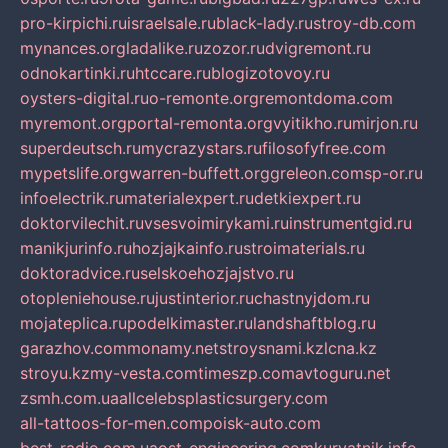
pro-kirpichi.ru
israelsale.ru
black-lady.ru
stroy-db.com
mynances.org
ladalike.ru
zozor.ru
dvigremont.ru
odnokartinki.ru
htccare.ru
blogizotovoy.ru
oysters-digital.ru
o-remonte.org
remontdoma.com
myremont.org
portal-remonta.org
vyitikho.ru
mirjon.ru
superdeutsch.ru
mycrazystars.ru
filosofyfree.com
mypetslife.org
warren-buffett.org
greleon.com
sp-or.ru
infoelectrik.ru
materialexpert.ru
detkiexpert.ru
doktorvilechit.ru
vsesvoimirykami.ru
instrumentgid.ru
manikjurinfo.ru
hozjajkainfo.ru
stroimaterials.ru
doktoradvice.ru
selskoehozjajstvo.ru
otopleniehouse.ru
justinterior.ru
chastnyjdom.ru
mojateplica.ru
podelkimaster.ru
landshaftblog.ru
garazhov.com
monamy.net
stroysnami.kz
lcna.kz
stroyu.kz
my-vesta.com
timeszp.com
avtoguru.net
zsmh.com.ua
allcelebsplasticsurgery.com
all-tattoos-for-men.com
poisk-auto.com