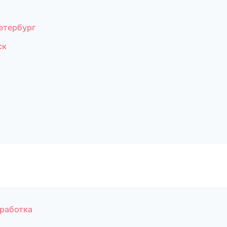
етербург
ск
работка