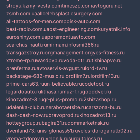
stroyu.kz
my-vesta.com
timeszp.com
avtoguru.net
zsmh.com.ua
allcelebsplasticsurgery.com
all-tattoos-for-men.com
poisk-auto.com
best-radio.com.ua
ost-engineering.com
kuryatnik.info
euroshiny.com.ua
poremontuavto.com
searchus-nauti.ru
mirmam.info
smi366.ru
transgazstroy.ru
orgmanagement.org
yes-fitness.ru
xtreme-rp.ru
wasdpvp.ru
voda-otri.ru
tishinapve.ru
orenferma.ru
avtoservis-avgust.ru
lord-tv.ru
backstage-682-music.ru
lordfilm7.ru
lordfilm13.ru
prime-cars63.ru
un-believable.ru
codetool.ru
legardoauto.ru
lithasa.ru
muz-1.ru
gooddver.ru
kinozadrot-3.ru
qr-plus-promo.ru
2shizashop.ru
udalenka-club.ru
nerabotaetsite.ru
carszona-bu.ru
dash-cash-now.ru
bravoprod.ru
kinozadrot13.ru
hotteygroup.ru
bagira31.ru
dommarketnsk.ru
dveriland73.ru
nis-glonass51.ru
veles-doroga.ru
tb02.ru
vrema-zdorov.ru
velonik.ru
surgutgloss.ru