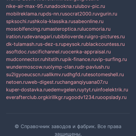
nike-air-max-95.ru
nadookna.ru
lubov-pic.ru
mobilreklama.ru
pds-nn.ru
socrat2000.ru
vgurin.ru
spksochi.ru
shkola-klassika.ru
sabeonline.ru
mosoblfencing.ru
masteroptica.ru
lucomoria.ru
iration.ru
devanagari.ru
biblioverde.ru
igro-pictures.ru
dk-tulamash.ru
s-dez-s.ru
peysok.ru
blackcountess.ru
asoftdoc.ru
scifichannel.ru
ocenka-appraisal.ru
mudconnector.ru
hitstih.ru
pik-finance.ru
vip-surfing.ru
wundermoscow.ru
olymp-clan.ru
dr-pavlush.ru
su2lgyoeucscn.ru
allkmv.ru
dhgfd.ru
tesotomeshell.ru
netoen.ru
web-digest.ru
changanqiyuana07.ru
kuper-dostavka.ru
edemvgelen.ru
ytyt.ru
infoelektrik.ru
everafterclub.org
kirillkgr.ru
goodv1234.ru
oopslady.ru
© Справочник заводов и фабрик. Все права
защищены.