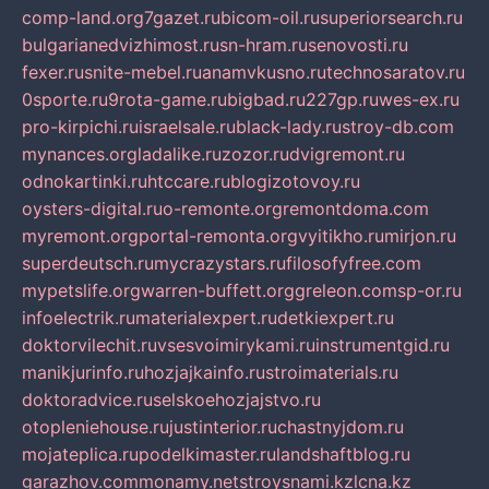
comp-land.org
7gazet.ru
bicom-oil.ru
superiorsearch.ru
bulgarianedvizhimost.ru
sn-hram.ru
senovosti.ru
fexer.ru
snite-mebel.ru
anamvkusno.ru
technosaratov.ru
0sporte.ru
9rota-game.ru
bigbad.ru
227gp.ru
wes-ex.ru
pro-kirpichi.ru
israelsale.ru
black-lady.ru
stroy-db.com
mynances.org
ladalike.ru
zozor.ru
dvigremont.ru
odnokartinki.ru
htccare.ru
blogizotovoy.ru
oysters-digital.ru
o-remonte.org
remontdoma.com
myremont.org
portal-remonta.org
vyitikho.ru
mirjon.ru
superdeutsch.ru
mycrazystars.ru
filosofyfree.com
mypetslife.org
warren-buffett.org
greleon.com
sp-or.ru
infoelectrik.ru
materialexpert.ru
detkiexpert.ru
doktorvilechit.ru
vsesvoimirykami.ru
instrumentgid.ru
manikjurinfo.ru
hozjajkainfo.ru
stroimaterials.ru
doktoradvice.ru
selskoehozjajstvo.ru
otopleniehouse.ru
justinterior.ru
chastnyjdom.ru
mojateplica.ru
podelkimaster.ru
landshaftblog.ru
garazhov.com
monamy.net
stroysnami.kz
lcna.kz