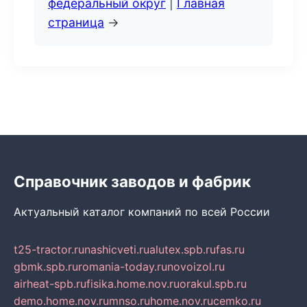
федеральный округ
|
Главная
страница
→
Справочник заводов и фабрик
Актуальный каталог компаний по всей России
t25-tractor.ru
nashicveti.ru
alutex.spb.ru
fas.ru
gbmk.spb.ru
romania-today.ru
novoizol.ru
airheat-spb.ru
fisika.home.nov.ru
orakul.spb.ru
demo.home.nov.ru
mnso.ru
home.nov.ru
cemko.ru