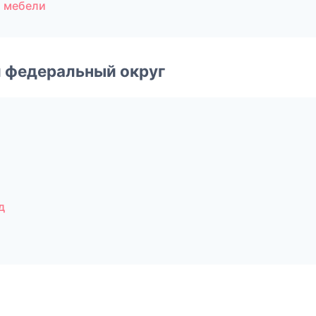
о мебели
 федеральный округ
д