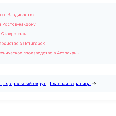
ты в Владивосток
в Ростов-на-Дону
в Ставрополь
тройство в Пятигорск
ехническое производство в Астрахань
 федеральный округ
|
Главная страница
→