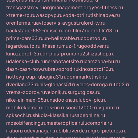
transgazstroy.ru
orgmanagement.org
yes-fitness.ru
xtreme-rp.ru
wasdpvp.ru
voda-otri.ru
tishinapve.ru
orenferma.ru
avtoservis-avgust.ru
lord-tv.ru
backstage-682-music.ru
lordfilm7.ru
lordfilm13.ru
prime-cars63.ru
un-believable.ru
codetool.ru
legardoauto.ru
lithasa.ru
muz-1.ru
gooddver.ru
kinozadrot-3.ru
qr-plus-promo.ru
2shizashop.ru
udalenka-club.ru
nerabotaetsite.ru
carszona-bu.ru
dash-cash-now.ru
bravoprod.ru
kinozadrot13.ru
hotteygroup.ru
bagira31.ru
dommarketnsk.ru
dveriland73.ru
nis-glonass51.ru
veles-doroga.ru
tb02.ru
vrema-zdorov.ru
velonik.ru
surgutgloss.ru
nike-air-max-95.ru
nadookna.ru
lubov-pic.ru
mobilreklama.ru
pds-nn.ru
socrat2000.ru
vgurin.ru
spksochi.ru
shkola-klassika.ru
sabeonline.ru
mosoblfencing.ru
masteroptica.ru
lucomoria.ru
iration.ru
devanagari.ru
biblioverde.ru
igro-pictures.ru