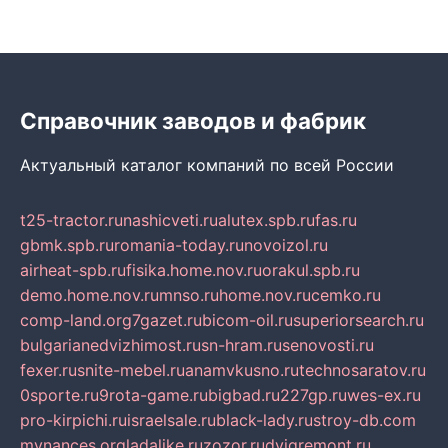
Справочник заводов и фабрик
Актуальный каталог компаний по всей России
t25-tractor.ru
nashicveti.ru
alutex.spb.ru
fas.ru
gbmk.spb.ru
romania-today.ru
novoizol.ru
airheat-spb.ru
fisika.home.nov.ru
orakul.spb.ru
demo.home.nov.ru
mnso.ru
home.nov.ru
cemko.ru
comp-land.org
7gazet.ru
bicom-oil.ru
superiorsearch.ru
bulgarianedvizhimost.ru
sn-hram.ru
senovosti.ru
fexer.ru
snite-mebel.ru
anamvkusno.ru
technosaratov.ru
0sporte.ru
9rota-game.ru
bigbad.ru
227gp.ru
wes-ex.ru
pro-kirpichi.ru
israelsale.ru
black-lady.ru
stroy-db.com
mynances.org
ladalike.ru
zozor.ru
dvigremont.ru