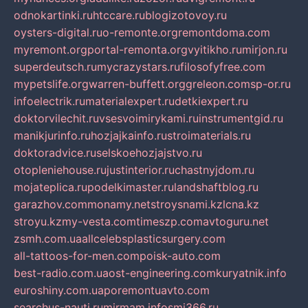
odnokartinki.ru
htccare.ru
blogizotovoy.ru
oysters-digital.ru
o-remonte.org
remontdoma.com
myremont.org
portal-remonta.org
vyitikho.ru
mirjon.ru
superdeutsch.ru
mycrazystars.ru
filosofyfree.com
mypetslife.org
warren-buffett.org
greleon.com
sp-or.ru
infoelectrik.ru
materialexpert.ru
detkiexpert.ru
doktorvilechit.ru
vsesvoimirykami.ru
instrumentgid.ru
manikjurinfo.ru
hozjajkainfo.ru
stroimaterials.ru
doktoradvice.ru
selskoehozjajstvo.ru
otopleniehouse.ru
justinterior.ru
chastnyjdom.ru
mojateplica.ru
podelkimaster.ru
landshaftblog.ru
garazhov.com
monamy.net
stroysnami.kz
lcna.kz
stroyu.kz
my-vesta.com
timeszp.com
avtoguru.net
zsmh.com.ua
allcelebsplasticsurgery.com
all-tattoos-for-men.com
poisk-auto.com
best-radio.com.ua
ost-engineering.com
kuryatnik.info
euroshiny.com.ua
poremontuavto.com
searchus-nauti.ru
mirmam.info
smi366.ru