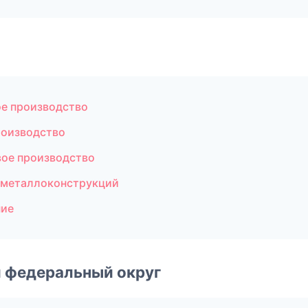
е производство
роизводство
вое производство
 металлоконструкций
ние
 федеральный округ