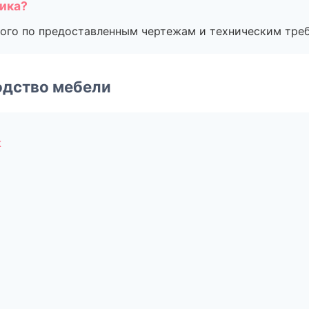
чика?
ого по предоставленным чертежам и техническим тре
одство мебели
к