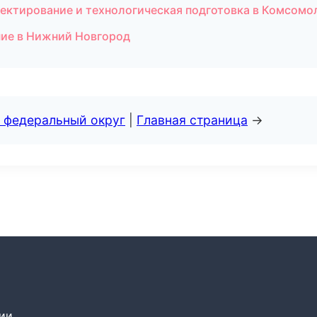
ектирование и технологическая подготовка в Комсомо
ние в Нижний Новгород
 федеральный округ
|
Главная страница
→
сии