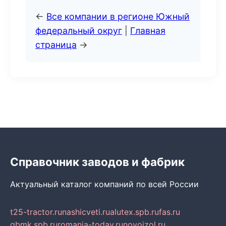
←
Все компании в регионе Южный
федеральный округ
|
Главная
страница
→
Справочник заводов и фабрик
Актуальный каталог компаний по всей России
t25-tractor.ru
nashicveti.ru
alutex.spb.ru
fas.ru
gbmk.spb.ru
romania-today.ru
novoizol.ru