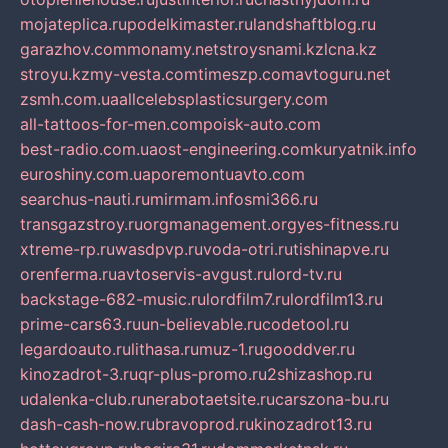
mojateplica.ru
podelkimaster.ru
landshaftblog.ru
garazhov.com
monamy.net
stroysnami.kz
lcna.kz
stroyu.kz
my-vesta.com
timeszp.com
avtoguru.net
zsmh.com.ua
allcelebsplasticsurgery.com
all-tattoos-for-men.com
poisk-auto.com
best-radio.com.ua
ost-engineering.com
kuryatnik.info
euroshiny.com.ua
poremontuavto.com
searchus-nauti.ru
mirmam.info
smi366.ru
transgazstroy.ru
orgmanagement.org
yes-fitness.ru
xtreme-rp.ru
wasdpvp.ru
voda-otri.ru
tishinapve.ru
orenferma.ru
avtoservis-avgust.ru
lord-tv.ru
backstage-682-music.ru
lordfilm7.ru
lordfilm13.ru
prime-cars63.ru
un-believable.ru
codetool.ru
legardoauto.ru
lithasa.ru
muz-1.ru
gooddver.ru
kinozadrot-3.ru
qr-plus-promo.ru
2shizashop.ru
udalenka-club.ru
nerabotaetsite.ru
carszona-bu.ru
dash-cash-now.ru
bravoprod.ru
kinozadrot13.ru