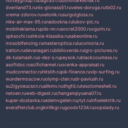
hotteygroup.ru
bagira31.ru
dommarketnsk.ru
dveriland73.ru
nis-glonass51.ru
veles-doroga.ru
tb02.ru
vrema-zdorov.ru
velonik.ru
surgutgloss.ru
nike-air-max-95.ru
nadookna.ru
lubov-pic.ru
mobilreklama.ru
pds-nn.ru
socrat2000.ru
vgurin.ru
spksochi.ru
shkola-klassika.ru
sabeonline.ru
mosoblfencing.ru
masteroptica.ru
lucomoria.ru
iration.ru
devanagari.ru
biblioverde.ru
igro-pictures.ru
dk-tulamash.ru
s-dez-s.ru
peysok.ru
blackcountess.ru
asoftdoc.ru
scifichannel.ru
ocenka-appraisal.ru
mudconnector.ru
hitstih.ru
pik-finance.ru
vip-surfing.ru
wundermoscow.ru
olymp-clan.ru
dr-pavlush.ru
su2lgyoeucscn.ru
allkmv.ru
dhgfd.ru
tesotomeshell.ru
netoen.ru
web-digest.ru
changanqiyuana07.ru
kuper-dostavka.ru
edemvgelen.ru
ytyt.ru
infoelektrik.ru
everafterclub.org
kirillkgr.ru
goodv1234.ru
oopslady.ru