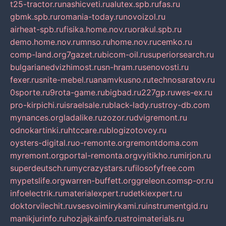
t25-tractor.ru
nashicveti.ru
alutex.spb.ru
fas.ru
gbmk.spb.ru
romania-today.ru
novoizol.ru
airheat-spb.ru
fisika.home.nov.ru
orakul.spb.ru
demo.home.nov.ru
mnso.ru
home.nov.ru
cemko.ru
comp-land.org
7gazet.ru
bicom-oil.ru
superiorsearch.ru
bulgarianedvizhimost.ru
sn-hram.ru
senovosti.ru
fexer.ru
snite-mebel.ru
anamvkusno.ru
technosaratov.ru
0sporte.ru
9rota-game.ru
bigbad.ru
227gp.ru
wes-ex.ru
pro-kirpichi.ru
israelsale.ru
black-lady.ru
stroy-db.com
mynances.org
ladalike.ru
zozor.ru
dvigremont.ru
odnokartinki.ru
htccare.ru
blogizotovoy.ru
oysters-digital.ru
o-remonte.org
remontdoma.com
myremont.org
portal-remonta.org
vyitikho.ru
mirjon.ru
superdeutsch.ru
mycrazystars.ru
filosofyfree.com
mypetslife.org
warren-buffett.org
greleon.com
sp-or.ru
infoelectrik.ru
materialexpert.ru
detkiexpert.ru
doktorvilechit.ru
vsesvoimirykami.ru
instrumentgid.ru
manikjurinfo.ru
hozjajkainfo.ru
stroimaterials.ru