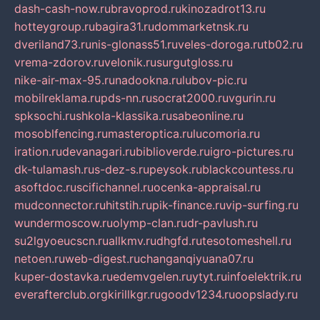
dash-cash-now.ru
bravoprod.ru
kinozadrot13.ru
hotteygroup.ru
bagira31.ru
dommarketnsk.ru
dveriland73.ru
nis-glonass51.ru
veles-doroga.ru
tb02.ru
vrema-zdorov.ru
velonik.ru
surgutgloss.ru
nike-air-max-95.ru
nadookna.ru
lubov-pic.ru
mobilreklama.ru
pds-nn.ru
socrat2000.ru
vgurin.ru
spksochi.ru
shkola-klassika.ru
sabeonline.ru
mosoblfencing.ru
masteroptica.ru
lucomoria.ru
iration.ru
devanagari.ru
biblioverde.ru
igro-pictures.ru
dk-tulamash.ru
s-dez-s.ru
peysok.ru
blackcountess.ru
asoftdoc.ru
scifichannel.ru
ocenka-appraisal.ru
mudconnector.ru
hitstih.ru
pik-finance.ru
vip-surfing.ru
wundermoscow.ru
olymp-clan.ru
dr-pavlush.ru
su2lgyoeucscn.ru
allkmv.ru
dhgfd.ru
tesotomeshell.ru
netoen.ru
web-digest.ru
changanqiyuana07.ru
kuper-dostavka.ru
edemvgelen.ru
ytyt.ru
infoelektrik.ru
everafterclub.org
kirillkgr.ru
goodv1234.ru
oopslady.ru