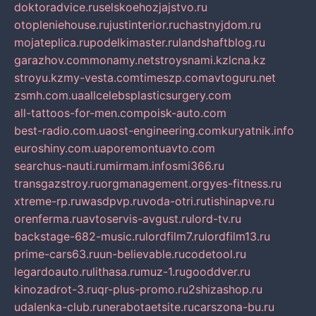
doktoradvice.ru
selskoehozjajstvo.ru
otopleniehouse.ru
justinterior.ru
chastnyjdom.ru
mojateplica.ru
podelkimaster.ru
landshaftblog.ru
garazhov.com
monamy.net
stroysnami.kz
lcna.kz
stroyu.kz
my-vesta.com
timeszp.com
avtoguru.net
zsmh.com.ua
allcelebsplasticsurgery.com
all-tattoos-for-men.com
poisk-auto.com
best-radio.com.ua
ost-engineering.com
kuryatnik.info
euroshiny.com.ua
poremontuavto.com
searchus-nauti.ru
mirmam.info
smi366.ru
transgazstroy.ru
orgmanagement.org
yes-fitness.ru
xtreme-rp.ru
wasdpvp.ru
voda-otri.ru
tishinapve.ru
orenferma.ru
avtoservis-avgust.ru
lord-tv.ru
backstage-682-music.ru
lordfilm7.ru
lordfilm13.ru
prime-cars63.ru
un-believable.ru
codetool.ru
legardoauto.ru
lithasa.ru
muz-1.ru
gooddver.ru
kinozadrot-3.ru
qr-plus-promo.ru
2shizashop.ru
udalenka-club.ru
nerabotaetsite.ru
carszona-bu.ru