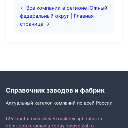
←
Все компании в регионе Южный
федеральный округ
|
Главная
страница
→
Справочник заводов и фабрик
Актуальный каталог компаний по всей России
t25-tractor.ru
nashicveti.ru
alutex.spb.ru
fas.ru
gbmk.spb.ru
romania-today.ru
novoizol.ru