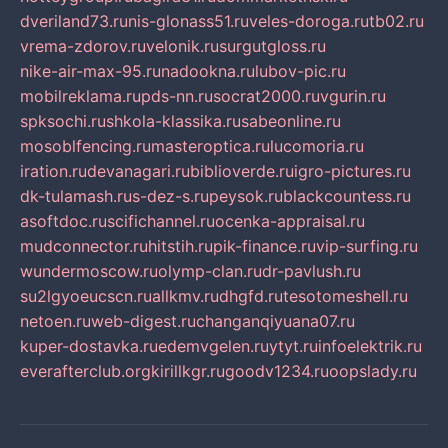
dveriland73.ru
nis-glonass51.ru
veles-doroga.ru
tb02.ru
vrema-zdorov.ru
velonik.ru
surgutgloss.ru
nike-air-max-95.ru
nadookna.ru
lubov-pic.ru
mobilreklama.ru
pds-nn.ru
socrat2000.ru
vgurin.ru
spksochi.ru
shkola-klassika.ru
sabeonline.ru
mosoblfencing.ru
masteroptica.ru
lucomoria.ru
iration.ru
devanagari.ru
biblioverde.ru
igro-pictures.ru
dk-tulamash.ru
s-dez-s.ru
peysok.ru
blackcountess.ru
asoftdoc.ru
scifichannel.ru
ocenka-appraisal.ru
mudconnector.ru
hitstih.ru
pik-finance.ru
vip-surfing.ru
wundermoscow.ru
olymp-clan.ru
dr-pavlush.ru
su2lgyoeucscn.ru
allkmv.ru
dhgfd.ru
tesotomeshell.ru
netoen.ru
web-digest.ru
changanqiyuana07.ru
kuper-dostavka.ru
edemvgelen.ru
ytyt.ru
infoelektrik.ru
everafterclub.org
kirillkgr.ru
goodv1234.ru
oopslady.ru