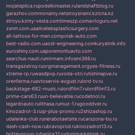
mojateplica.ru
podelkimaster.ru
landshaftblog.ru
garazhov.com
monamy.net
stroysnami.kz
lcna.kz
stroyu.kz
my-vesta.com
timeszp.com
avtoguru.net
zsmh.com.ua
allcelebsplasticsurgery.com
all-tattoos-for-men.com
poisk-auto.com
best-radio.com.ua
ost-engineering.com
kuryatnik.info
euroshiny.com.ua
poremontuavto.com
searchus-nauti.ru
mirmam.info
smi366.ru
transgazstroy.ru
orgmanagement.org
yes-fitness.ru
xtreme-rp.ru
wasdpvp.ru
voda-otri.ru
tishinapve.ru
orenferma.ru
avtoservis-avgust.ru
lord-tv.ru
backstage-682-music.ru
lordfilm7.ru
lordfilm13.ru
prime-cars63.ru
un-believable.ru
codetool.ru
legardoauto.ru
lithasa.ru
muz-1.ru
gooddver.ru
kinozadrot-3.ru
qr-plus-promo.ru
2shizashop.ru
udalenka-club.ru
nerabotaetsite.ru
carszona-bu.ru
dash-cash-now.ru
bravoprod.ru
kinozadrot13.ru
hotteygroup.ru
bagira31.ru
dommarketnsk.ru