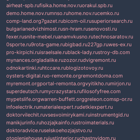
airheat-spb.ru
fisika.home.nov.ru
orakul.spb.ru
demo.home.nov.ru
mnso.ru
home.nov.ru
cemko.ru
comp-land.org
7gazet.ru
bicom-oil.ru
superiorsearch.ru
bulgarianedvizhimost.ru
sn-hram.ru
senovosti.ru
fexer.ru
snite-mebel.ru
anamvkusno.ru
technosaratov.ru
0sporte.ru
9rota-game.ru
bigbad.ru
227gp.ru
wes-ex.ru
pro-kirpichi.ru
israelsale.ru
black-lady.ru
stroy-db.com
mynances.org
ladalike.ru
zozor.ru
dvigremont.ru
odnokartinki.ru
htccare.ru
blogizotovoy.ru
oysters-digital.ru
o-remonte.org
remontdoma.com
myremont.org
portal-remonta.org
vyitikho.ru
mirjon.ru
superdeutsch.ru
mycrazystars.ru
filosofyfree.com
mypetslife.org
warren-buffett.org
greleon.com
sp-or.ru
infoelectrik.ru
materialexpert.ru
detkiexpert.ru
doktorvilechit.ru
vsesvoimirykami.ru
instrumentgid.ru
manikjurinfo.ru
hozjajkainfo.ru
stroimaterials.ru
doktoradvice.ru
selskoehozjajstvo.ru
otopleniehouse.ru
justinterior.ru
chastnyjdom.ru