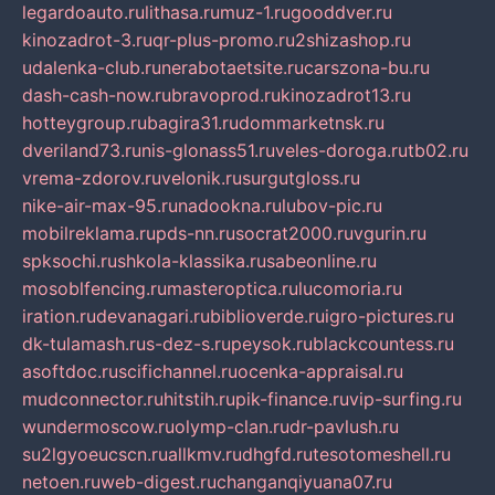
legardoauto.ru
lithasa.ru
muz-1.ru
gooddver.ru
kinozadrot-3.ru
qr-plus-promo.ru
2shizashop.ru
udalenka-club.ru
nerabotaetsite.ru
carszona-bu.ru
dash-cash-now.ru
bravoprod.ru
kinozadrot13.ru
hotteygroup.ru
bagira31.ru
dommarketnsk.ru
dveriland73.ru
nis-glonass51.ru
veles-doroga.ru
tb02.ru
vrema-zdorov.ru
velonik.ru
surgutgloss.ru
nike-air-max-95.ru
nadookna.ru
lubov-pic.ru
mobilreklama.ru
pds-nn.ru
socrat2000.ru
vgurin.ru
spksochi.ru
shkola-klassika.ru
sabeonline.ru
mosoblfencing.ru
masteroptica.ru
lucomoria.ru
iration.ru
devanagari.ru
biblioverde.ru
igro-pictures.ru
dk-tulamash.ru
s-dez-s.ru
peysok.ru
blackcountess.ru
asoftdoc.ru
scifichannel.ru
ocenka-appraisal.ru
mudconnector.ru
hitstih.ru
pik-finance.ru
vip-surfing.ru
wundermoscow.ru
olymp-clan.ru
dr-pavlush.ru
su2lgyoeucscn.ru
allkmv.ru
dhgfd.ru
tesotomeshell.ru
netoen.ru
web-digest.ru
changanqiyuana07.ru