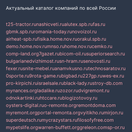
Актуальный каталог компаний по всей России
t25-tractor.ru
nashicveti.ru
alutex.spb.ru
fas.ru
gbmk.spb.ru
romania-today.ru
novoizol.ru
airheat-spb.ru
fisika.home.nov.ru
orakul.spb.ru
demo.home.nov.ru
mnso.ru
home.nov.ru
cemko.ru
comp-land.org
7gazet.ru
bicom-oil.ru
superiorsearch.ru
bulgarianedvizhimost.ru
sn-hram.ru
senovosti.ru
fexer.ru
snite-mebel.ru
anamvkusno.ru
technosaratov.ru
0sporte.ru
9rota-game.ru
bigbad.ru
227gp.ru
wes-ex.ru
pro-kirpichi.ru
israelsale.ru
black-lady.ru
stroy-db.com
mynances.org
ladalike.ru
zozor.ru
dvigremont.ru
odnokartinki.ru
htccare.ru
blogizotovoy.ru
oysters-digital.ru
o-remonte.org
remontdoma.com
myremont.org
portal-remonta.org
vyitikho.ru
mirjon.ru
superdeutsch.ru
mycrazystars.ru
filosofyfree.com
mypetslife.org
warren-buffett.org
greleon.com
sp-or.ru