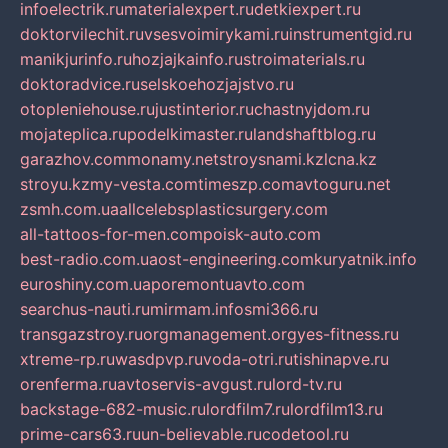
infoelectrik.ru
materialexpert.ru
detkiexpert.ru
doktorvilechit.ru
vsesvoimirykami.ru
instrumentgid.ru
manikjurinfo.ru
hozjajkainfo.ru
stroimaterials.ru
doktoradvice.ru
selskoehozjajstvo.ru
otopleniehouse.ru
justinterior.ru
chastnyjdom.ru
mojateplica.ru
podelkimaster.ru
landshaftblog.ru
garazhov.com
monamy.net
stroysnami.kz
lcna.kz
stroyu.kz
my-vesta.com
timeszp.com
avtoguru.net
zsmh.com.ua
allcelebsplasticsurgery.com
all-tattoos-for-men.com
poisk-auto.com
best-radio.com.ua
ost-engineering.com
kuryatnik.info
euroshiny.com.ua
poremontuavto.com
searchus-nauti.ru
mirmam.info
smi366.ru
transgazstroy.ru
orgmanagement.org
yes-fitness.ru
xtreme-rp.ru
wasdpvp.ru
voda-otri.ru
tishinapve.ru
orenferma.ru
avtoservis-avgust.ru
lord-tv.ru
backstage-682-music.ru
lordfilm7.ru
lordfilm13.ru
prime-cars63.ru
un-believable.ru
codetool.ru