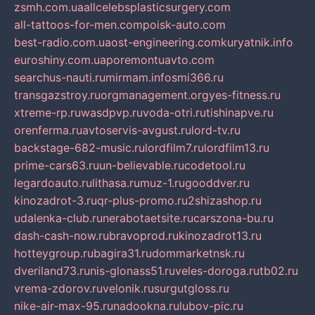
zsmh.com.ua
allcelebsplasticsurgery.com
all-tattoos-for-men.com
poisk-auto.com
best-radio.com.ua
ost-engineering.com
kuryatnik.info
euroshiny.com.ua
poremontuavto.com
searchus-nauti.ru
mirmam.info
smi366.ru
transgazstroy.ru
orgmanagement.org
yes-fitness.ru
xtreme-rp.ru
wasdpvp.ru
voda-otri.ru
tishinapve.ru
orenferma.ru
avtoservis-avgust.ru
lord-tv.ru
backstage-682-music.ru
lordfilm7.ru
lordfilm13.ru
prime-cars63.ru
un-believable.ru
codetool.ru
legardoauto.ru
lithasa.ru
muz-1.ru
gooddver.ru
kinozadrot-3.ru
qr-plus-promo.ru
2shizashop.ru
udalenka-club.ru
nerabotaetsite.ru
carszona-bu.ru
dash-cash-now.ru
bravoprod.ru
kinozadrot13.ru
hotteygroup.ru
bagira31.ru
dommarketnsk.ru
dveriland73.ru
nis-glonass51.ru
veles-doroga.ru
tb02.ru
vrema-zdorov.ru
velonik.ru
surgutgloss.ru
nike-air-max-95.ru
nadookna.ru
lubov-pic.ru