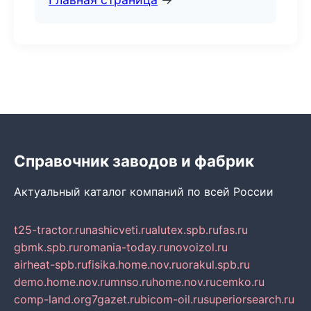
Справочник заводов и фабрик
Актуальный каталог компаний по всей России
t25-tractor.ru
nashicveti.ru
alutex.spb.ru
fas.ru
gbmk.spb.ru
romania-today.ru
novoizol.ru
airheat-spb.ru
fisika.home.nov.ru
orakul.spb.ru
demo.home.nov.ru
mnso.ru
home.nov.ru
cemko.ru
comp-land.org
7gazet.ru
bicom-oil.ru
superiorsearch.ru