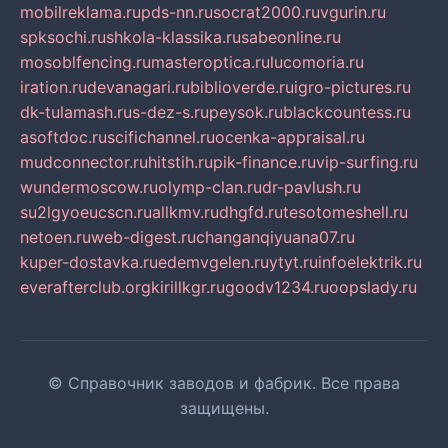
mobilreklama.ru
pds-nn.ru
socrat2000.ru
vgurin.ru
spksochi.ru
shkola-klassika.ru
sabeonline.ru
mosoblfencing.ru
masteroptica.ru
lucomoria.ru
iration.ru
devanagari.ru
biblioverde.ru
igro-pictures.ru
dk-tulamash.ru
s-dez-s.ru
peysok.ru
blackcountess.ru
asoftdoc.ru
scifichannel.ru
ocenka-appraisal.ru
mudconnector.ru
hitstih.ru
pik-finance.ru
vip-surfing.ru
wundermoscow.ru
olymp-clan.ru
dr-pavlush.ru
su2lgyoeucscn.ru
allkmv.ru
dhgfd.ru
tesotomeshell.ru
netoen.ru
web-digest.ru
changanqiyuana07.ru
kuper-dostavka.ru
edemvgelen.ru
ytyt.ru
infoelektrik.ru
everafterclub.org
kirillkgr.ru
goodv1234.ru
oopslady.ru
© Справочник заводов и фабрик. Все права
защищены.