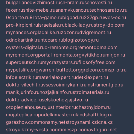
bulgarianedvizhimost.ru
sn-hram.ru
senovosti.ru
fexer.ru
snite-mebel.ru
anamvkusno.ru
technosaratov.ru
0sporte.ru
9rota-game.ru
bigbad.ru
227gp.ru
wes-ex.ru
pro-kirpichi.ru
israelsale.ru
black-lady.ru
stroy-db.com
mynances.org
ladalike.ru
zozor.ru
dvigremont.ru
odnokartinki.ru
htccare.ru
blogizotovoy.ru
oysters-digital.ru
o-remonte.org
remontdoma.com
myremont.org
portal-remonta.org
vyitikho.ru
mirjon.ru
superdeutsch.ru
mycrazystars.ru
filosofyfree.com
mypetslife.org
warren-buffett.org
greleon.com
sp-or.ru
infoelectrik.ru
materialexpert.ru
detkiexpert.ru
doktorvilechit.ru
vsesvoimirykami.ru
instrumentgid.ru
manikjurinfo.ru
hozjajkainfo.ru
stroimaterials.ru
doktoradvice.ru
selskoehozjajstvo.ru
otopleniehouse.ru
justinterior.ru
chastnyjdom.ru
mojateplica.ru
podelkimaster.ru
landshaftblog.ru
garazhov.com
monamy.net
stroysnami.kz
lcna.kz
stroyu.kz
my-vesta.com
timeszp.com
avtoguru.net