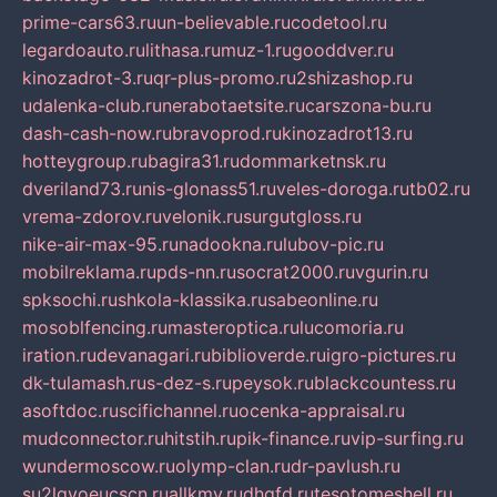
prime-cars63.ru
un-believable.ru
codetool.ru
legardoauto.ru
lithasa.ru
muz-1.ru
gooddver.ru
kinozadrot-3.ru
qr-plus-promo.ru
2shizashop.ru
udalenka-club.ru
nerabotaetsite.ru
carszona-bu.ru
dash-cash-now.ru
bravoprod.ru
kinozadrot13.ru
hotteygroup.ru
bagira31.ru
dommarketnsk.ru
dveriland73.ru
nis-glonass51.ru
veles-doroga.ru
tb02.ru
vrema-zdorov.ru
velonik.ru
surgutgloss.ru
nike-air-max-95.ru
nadookna.ru
lubov-pic.ru
mobilreklama.ru
pds-nn.ru
socrat2000.ru
vgurin.ru
spksochi.ru
shkola-klassika.ru
sabeonline.ru
mosoblfencing.ru
masteroptica.ru
lucomoria.ru
iration.ru
devanagari.ru
biblioverde.ru
igro-pictures.ru
dk-tulamash.ru
s-dez-s.ru
peysok.ru
blackcountess.ru
asoftdoc.ru
scifichannel.ru
ocenka-appraisal.ru
mudconnector.ru
hitstih.ru
pik-finance.ru
vip-surfing.ru
wundermoscow.ru
olymp-clan.ru
dr-pavlush.ru
su2lgyoeucscn.ru
allkmv.ru
dhgfd.ru
tesotomeshell.ru