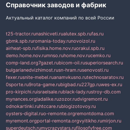
Справочник заводов и фабрик
Актуальный каталог компаний по всей России
t25-tractor.ru
nashicveti.ru
alutex.spb.ru
fas.ru
gbmk.spb.ru
romania-today.ru
novoizol.ru
airheat-spb.ru
fisika.home.nov.ru
orakul.spb.ru
demo.home.nov.ru
mnso.ru
home.nov.ru
cemko.ru
comp-land.org
7gazet.ru
bicom-oil.ru
superiorsearch.ru
bulgarianedvizhimost.ru
sn-hram.ru
senovosti.ru
fexer.ru
snite-mebel.ru
anamvkusno.ru
technosaratov.ru
0sporte.ru
9rota-game.ru
bigbad.ru
227gp.ru
wes-ex.ru
pro-kirpichi.ru
israelsale.ru
black-lady.ru
stroy-db.com
mynances.org
ladalike.ru
zozor.ru
dvigremont.ru
odnokartinki.ru
htccare.ru
blogizotovoy.ru
oysters-digital.ru
o-remonte.org
remontdoma.com
myremont.org
portal-remonta.org
vyitikho.ru
mirjon.ru
superdeutsch.ru
mycrazystars.ru
filosofyfree.com