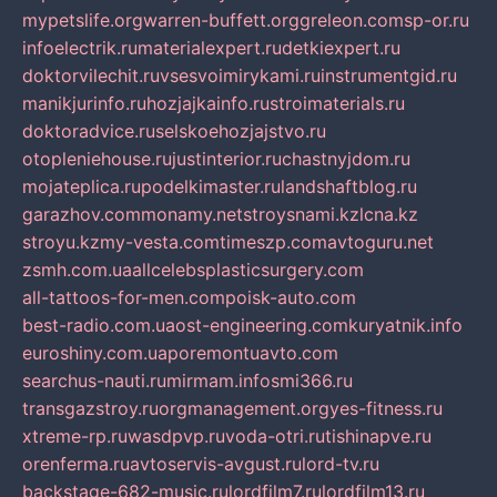
mypetslife.org
warren-buffett.org
greleon.com
sp-or.ru
infoelectrik.ru
materialexpert.ru
detkiexpert.ru
doktorvilechit.ru
vsesvoimirykami.ru
instrumentgid.ru
manikjurinfo.ru
hozjajkainfo.ru
stroimaterials.ru
doktoradvice.ru
selskoehozjajstvo.ru
otopleniehouse.ru
justinterior.ru
chastnyjdom.ru
mojateplica.ru
podelkimaster.ru
landshaftblog.ru
garazhov.com
monamy.net
stroysnami.kz
lcna.kz
stroyu.kz
my-vesta.com
timeszp.com
avtoguru.net
zsmh.com.ua
allcelebsplasticsurgery.com
all-tattoos-for-men.com
poisk-auto.com
best-radio.com.ua
ost-engineering.com
kuryatnik.info
euroshiny.com.ua
poremontuavto.com
searchus-nauti.ru
mirmam.info
smi366.ru
transgazstroy.ru
orgmanagement.org
yes-fitness.ru
xtreme-rp.ru
wasdpvp.ru
voda-otri.ru
tishinapve.ru
orenferma.ru
avtoservis-avgust.ru
lord-tv.ru
backstage-682-music.ru
lordfilm7.ru
lordfilm13.ru