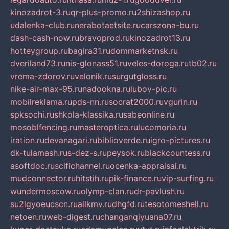
kinozadrot-3.ru
qr-plus-promo.ru
2shizashop.ru
udalenka-club.ru
nerabotaetsite.ru
carszona-bu.ru
dash-cash-now.ru
bravoprod.ru
kinozadrot13.ru
hotteygroup.ru
bagira31.ru
dommarketnsk.ru
dveriland73.ru
nis-glonass51.ru
veles-doroga.ru
tb02.ru
vrema-zdorov.ru
velonik.ru
surgutgloss.ru
nike-air-max-95.ru
nadookna.ru
lubov-pic.ru
mobilreklama.ru
pds-nn.ru
socrat2000.ru
vgurin.ru
spksochi.ru
shkola-klassika.ru
sabeonline.ru
mosoblfencing.ru
masteroptica.ru
lucomoria.ru
iration.ru
devanagari.ru
biblioverde.ru
igro-pictures.ru
dk-tulamash.ru
s-dez-s.ru
peysok.ru
blackcountess.ru
asoftdoc.ru
scifichannel.ru
ocenka-appraisal.ru
mudconnector.ru
hitstih.ru
pik-finance.ru
vip-surfing.ru
wundermoscow.ru
olymp-clan.ru
dr-pavlush.ru
su2lgyoeucscn.ru
allkmv.ru
dhgfd.ru
tesotomeshell.ru
netoen.ru
web-digest.ru
changanqiyuana07.ru