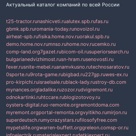
Актуальный каталог компаний по всей России
t25-tractor.ru
nashicveti.ru
alutex.spb.ru
fas.ru
gbmk.spb.ru
romania-today.ru
novoizol.ru
airheat-spb.ru
fisika.home.nov.ru
orakul.spb.ru
demo.home.nov.ru
mnso.ru
home.nov.ru
cemko.ru
comp-land.org
7gazet.ru
bicom-oil.ru
superiorsearch.ru
bulgarianedvizhimost.ru
sn-hram.ru
senovosti.ru
fexer.ru
snite-mebel.ru
anamvkusno.ru
technosaratov.ru
0sporte.ru
9rota-game.ru
bigbad.ru
227gp.ru
wes-ex.ru
pro-kirpichi.ru
israelsale.ru
black-lady.ru
stroy-db.com
mynances.org
ladalike.ru
zozor.ru
dvigremont.ru
odnokartinki.ru
htccare.ru
blogizotovoy.ru
oysters-digital.ru
o-remonte.org
remontdoma.com
myremont.org
portal-remonta.org
vyitikho.ru
mirjon.ru
superdeutsch.ru
mycrazystars.ru
filosofyfree.com
mypetslife.org
warren-buffett.org
greleon.com
sp-or.ru
infoelectrik.ru
materialexpert.ru
detkiexpert.ru