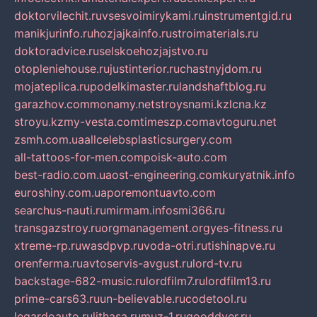
doktorvilechit.ru
vsesvoimirykami.ru
instrumentgid.ru
manikjurinfo.ru
hozjajkainfo.ru
stroimaterials.ru
doktoradvice.ru
selskoehozjajstvo.ru
otopleniehouse.ru
justinterior.ru
chastnyjdom.ru
mojateplica.ru
podelkimaster.ru
landshaftblog.ru
garazhov.com
monamy.net
stroysnami.kz
lcna.kz
stroyu.kz
my-vesta.com
timeszp.com
avtoguru.net
zsmh.com.ua
allcelebsplasticsurgery.com
all-tattoos-for-men.com
poisk-auto.com
best-radio.com.ua
ost-engineering.com
kuryatnik.info
euroshiny.com.ua
poremontuavto.com
searchus-nauti.ru
mirmam.info
smi366.ru
transgazstroy.ru
orgmanagement.org
yes-fitness.ru
xtreme-rp.ru
wasdpvp.ru
voda-otri.ru
tishinapve.ru
orenferma.ru
avtoservis-avgust.ru
lord-tv.ru
backstage-682-music.ru
lordfilm7.ru
lordfilm13.ru
prime-cars63.ru
un-believable.ru
codetool.ru
legardoauto.ru
lithasa.ru
muz-1.ru
gooddver.ru