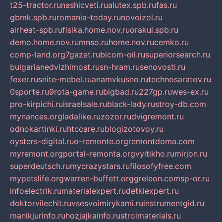
t25-tractor.ru
nashicveti.ru
alutex.spb.ru
fas.ru
gbmk.spb.ru
romania-today.ru
novoizol.ru
airheat-spb.ru
fisika.home.nov.ru
orakul.spb.ru
demo.home.nov.ru
mnso.ru
home.nov.ru
cemko.ru
comp-land.org
7gazet.ru
bicom-oil.ru
superiorsearch.ru
bulgarianedvizhimost.ru
sn-hram.ru
senovosti.ru
fexer.ru
snite-mebel.ru
anamvkusno.ru
technosaratov.ru
0sporte.ru
9rota-game.ru
bigbad.ru
227gp.ru
wes-ex.ru
pro-kirpichi.ru
israelsale.ru
black-lady.ru
stroy-db.com
mynances.org
ladalike.ru
zozor.ru
dvigremont.ru
odnokartinki.ru
htccare.ru
blogizotovoy.ru
oysters-digital.ru
o-remonte.org
remontdoma.com
myremont.org
portal-remonta.org
vyitikho.ru
mirjon.ru
superdeutsch.ru
mycrazystars.ru
filosofyfree.com
mypetslife.org
warren-buffett.org
greleon.com
sp-or.ru
infoelectrik.ru
materialexpert.ru
detkiexpert.ru
doktorvilechit.ru
vsesvoimirykami.ru
instrumentgid.ru
manikjurinfo.ru
hozjajkainfo.ru
stroimaterials.ru