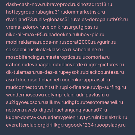
dash-cash-now.ru
bravoprod.ru
kinozadrot13.ru
hotteygroup.ru
bagira31.ru
dommarketnsk.ru
dveriland73.ru
nis-glonass51.ru
veles-doroga.ru
tb02.ru
vrema-zdorov.ru
velonik.ru
surgutgloss.ru
nike-air-max-95.ru
nadookna.ru
lubov-pic.ru
mobilreklama.ru
pds-nn.ru
socrat2000.ru
vgurin.ru
spksochi.ru
shkola-klassika.ru
sabeonline.ru
mosoblfencing.ru
masteroptica.ru
lucomoria.ru
iration.ru
devanagari.ru
biblioverde.ru
igro-pictures.ru
dk-tulamash.ru
s-dez-s.ru
peysok.ru
blackcountess.ru
asoftdoc.ru
scifichannel.ru
ocenka-appraisal.ru
mudconnector.ru
hitstih.ru
pik-finance.ru
vip-surfing.ru
wundermoscow.ru
olymp-clan.ru
dr-pavlush.ru
su2lgyoeucscn.ru
allkmv.ru
dhgfd.ru
tesotomeshell.ru
netoen.ru
web-digest.ru
changanqiyuana07.ru
kuper-dostavka.ru
edemvgelen.ru
ytyt.ru
infoelektrik.ru
everafterclub.org
kirillkgr.ru
goodv1234.ru
oopslady.ru