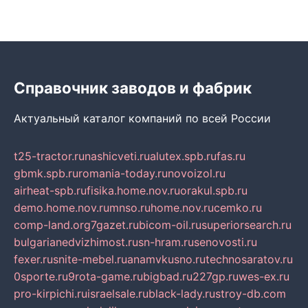
Справочник заводов и фабрик
Актуальный каталог компаний по всей России
t25-tractor.ru
nashicveti.ru
alutex.spb.ru
fas.ru
gbmk.spb.ru
romania-today.ru
novoizol.ru
airheat-spb.ru
fisika.home.nov.ru
orakul.spb.ru
demo.home.nov.ru
mnso.ru
home.nov.ru
cemko.ru
comp-land.org
7gazet.ru
bicom-oil.ru
superiorsearch.ru
bulgarianedvizhimost.ru
sn-hram.ru
senovosti.ru
fexer.ru
snite-mebel.ru
anamvkusno.ru
technosaratov.ru
0sporte.ru
9rota-game.ru
bigbad.ru
227gp.ru
wes-ex.ru
pro-kirpichi.ru
israelsale.ru
black-lady.ru
stroy-db.com