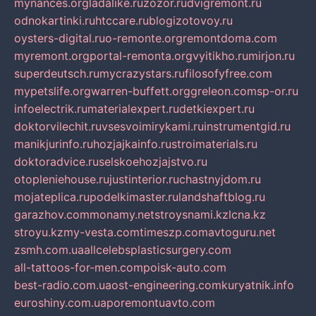
mynances.org
ladalike.ru
zozor.ru
dvigremont.ru
odnokartinki.ru
htccare.ru
blogizotovoy.ru
oysters-digital.ru
o-remonte.org
remontdoma.com
myremont.org
portal-remonta.org
vyitikho.ru
mirjon.ru
superdeutsch.ru
mycrazystars.ru
filosofyfree.com
mypetslife.org
warren-buffett.org
greleon.com
sp-or.ru
infoelectrik.ru
materialexpert.ru
detkiexpert.ru
doktorvilechit.ru
vsesvoimirykami.ru
instrumentgid.ru
manikjurinfo.ru
hozjajkainfo.ru
stroimaterials.ru
doktoradvice.ru
selskoehozjajstvo.ru
otopleniehouse.ru
justinterior.ru
chastnyjdom.ru
mojateplica.ru
podelkimaster.ru
landshaftblog.ru
garazhov.com
monamy.net
stroysnami.kz
lcna.kz
stroyu.kz
my-vesta.com
timeszp.com
avtoguru.net
zsmh.com.ua
allcelebsplasticsurgery.com
all-tattoos-for-men.com
poisk-auto.com
best-radio.com.ua
ost-engineering.com
kuryatnik.info
euroshiny.com.ua
poremontuavto.com