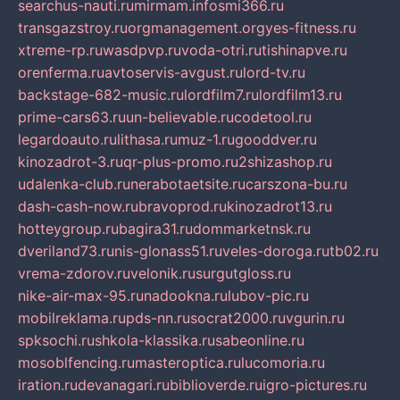
searchus-nauti.ru
mirmam.info
smi366.ru
transgazstroy.ru
orgmanagement.org
yes-fitness.ru
xtreme-rp.ru
wasdpvp.ru
voda-otri.ru
tishinapve.ru
orenferma.ru
avtoservis-avgust.ru
lord-tv.ru
backstage-682-music.ru
lordfilm7.ru
lordfilm13.ru
prime-cars63.ru
un-believable.ru
codetool.ru
legardoauto.ru
lithasa.ru
muz-1.ru
gooddver.ru
kinozadrot-3.ru
qr-plus-promo.ru
2shizashop.ru
udalenka-club.ru
nerabotaetsite.ru
carszona-bu.ru
dash-cash-now.ru
bravoprod.ru
kinozadrot13.ru
hotteygroup.ru
bagira31.ru
dommarketnsk.ru
dveriland73.ru
nis-glonass51.ru
veles-doroga.ru
tb02.ru
vrema-zdorov.ru
velonik.ru
surgutgloss.ru
nike-air-max-95.ru
nadookna.ru
lubov-pic.ru
mobilreklama.ru
pds-nn.ru
socrat2000.ru
vgurin.ru
spksochi.ru
shkola-klassika.ru
sabeonline.ru
mosoblfencing.ru
masteroptica.ru
lucomoria.ru
iration.ru
devanagari.ru
biblioverde.ru
igro-pictures.ru