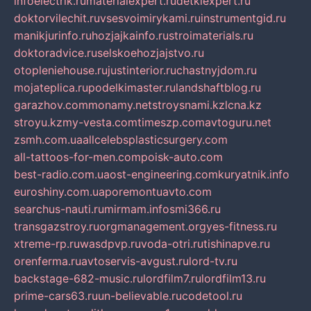
infoelectrik.ru
materialexpert.ru
detkiexpert.ru
doktorvilechit.ru
vsesvoimirykami.ru
instrumentgid.ru
manikjurinfo.ru
hozjajkainfo.ru
stroimaterials.ru
doktoradvice.ru
selskoehozjajstvo.ru
otopleniehouse.ru
justinterior.ru
chastnyjdom.ru
mojateplica.ru
podelkimaster.ru
landshaftblog.ru
garazhov.com
monamy.net
stroysnami.kz
lcna.kz
stroyu.kz
my-vesta.com
timeszp.com
avtoguru.net
zsmh.com.ua
allcelebsplasticsurgery.com
all-tattoos-for-men.com
poisk-auto.com
best-radio.com.ua
ost-engineering.com
kuryatnik.info
euroshiny.com.ua
poremontuavto.com
searchus-nauti.ru
mirmam.info
smi366.ru
transgazstroy.ru
orgmanagement.org
yes-fitness.ru
xtreme-rp.ru
wasdpvp.ru
voda-otri.ru
tishinapve.ru
orenferma.ru
avtoservis-avgust.ru
lord-tv.ru
backstage-682-music.ru
lordfilm7.ru
lordfilm13.ru
prime-cars63.ru
un-believable.ru
codetool.ru