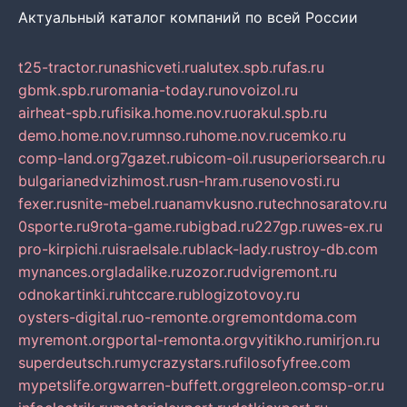
Актуальный каталог компаний по всей России
t25-tractor.ru
nashicveti.ru
alutex.spb.ru
fas.ru
gbmk.spb.ru
romania-today.ru
novoizol.ru
airheat-spb.ru
fisika.home.nov.ru
orakul.spb.ru
demo.home.nov.ru
mnso.ru
home.nov.ru
cemko.ru
comp-land.org
7gazet.ru
bicom-oil.ru
superiorsearch.ru
bulgarianedvizhimost.ru
sn-hram.ru
senovosti.ru
fexer.ru
snite-mebel.ru
anamvkusno.ru
technosaratov.ru
0sporte.ru
9rota-game.ru
bigbad.ru
227gp.ru
wes-ex.ru
pro-kirpichi.ru
israelsale.ru
black-lady.ru
stroy-db.com
mynances.org
ladalike.ru
zozor.ru
dvigremont.ru
odnokartinki.ru
htccare.ru
blogizotovoy.ru
oysters-digital.ru
o-remonte.org
remontdoma.com
myremont.org
portal-remonta.org
vyitikho.ru
mirjon.ru
superdeutsch.ru
mycrazystars.ru
filosofyfree.com
mypetslife.org
warren-buffett.org
greleon.com
sp-or.ru