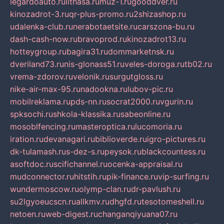
legardoauto.ru
lithasa.ru
muz-1.ru
gooddver.ru
kinozadrot-3.ru
qr-plus-promo.ru
2shizashop.ru
udalenka-club.ru
nerabotaetsite.ru
carszona-bu.ru
dash-cash-now.ru
bravoprod.ru
kinozadrot13.ru
hotteygroup.ru
bagira31.ru
dommarketnsk.ru
dveriland73.ru
nis-glonass51.ru
veles-doroga.ru
tb02.ru
vrema-zdorov.ru
velonik.ru
surgutgloss.ru
nike-air-max-95.ru
nadookna.ru
lubov-pic.ru
mobilreklama.ru
pds-nn.ru
socrat2000.ru
vgurin.ru
spksochi.ru
shkola-klassika.ru
sabeonline.ru
mosoblfencing.ru
masteroptica.ru
lucomoria.ru
iration.ru
devanagari.ru
biblioverde.ru
igro-pictures.ru
dk-tulamash.ru
s-dez-s.ru
peysok.ru
blackcountess.ru
asoftdoc.ru
scifichannel.ru
ocenka-appraisal.ru
mudconnector.ru
hitstih.ru
pik-finance.ru
vip-surfing.ru
wundermoscow.ru
olymp-clan.ru
dr-pavlush.ru
su2lgyoeucscn.ru
allkmv.ru
dhgfd.ru
tesotomeshell.ru
netoen.ru
web-digest.ru
changanqiyuana07.ru