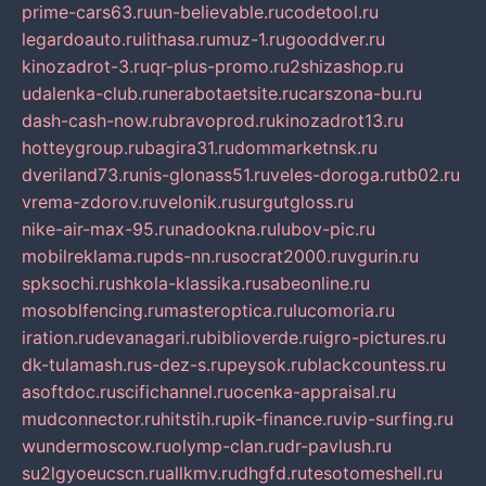
prime-cars63.ru
un-believable.ru
codetool.ru
legardoauto.ru
lithasa.ru
muz-1.ru
gooddver.ru
kinozadrot-3.ru
qr-plus-promo.ru
2shizashop.ru
udalenka-club.ru
nerabotaetsite.ru
carszona-bu.ru
dash-cash-now.ru
bravoprod.ru
kinozadrot13.ru
hotteygroup.ru
bagira31.ru
dommarketnsk.ru
dveriland73.ru
nis-glonass51.ru
veles-doroga.ru
tb02.ru
vrema-zdorov.ru
velonik.ru
surgutgloss.ru
nike-air-max-95.ru
nadookna.ru
lubov-pic.ru
mobilreklama.ru
pds-nn.ru
socrat2000.ru
vgurin.ru
spksochi.ru
shkola-klassika.ru
sabeonline.ru
mosoblfencing.ru
masteroptica.ru
lucomoria.ru
iration.ru
devanagari.ru
biblioverde.ru
igro-pictures.ru
dk-tulamash.ru
s-dez-s.ru
peysok.ru
blackcountess.ru
asoftdoc.ru
scifichannel.ru
ocenka-appraisal.ru
mudconnector.ru
hitstih.ru
pik-finance.ru
vip-surfing.ru
wundermoscow.ru
olymp-clan.ru
dr-pavlush.ru
su2lgyoeucscn.ru
allkmv.ru
dhgfd.ru
tesotomeshell.ru