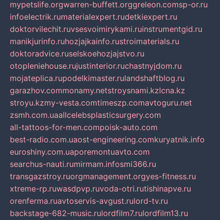
mypetslife.org
warren-buffett.org
greleon.com
sp-or.ru
infoelectrik.ru
materialexpert.ru
detkiexpert.ru
doktorvilechit.ru
vsesvoimirykami.ru
instrumentgid.ru
manikjurinfo.ru
hozjajkainfo.ru
stroimaterials.ru
doktoradvice.ru
selskoehozjajstvo.ru
otopleniehouse.ru
justinterior.ru
chastnyjdom.ru
mojateplica.ru
podelkimaster.ru
landshaftblog.ru
garazhov.com
monamy.net
stroysnami.kz
lcna.kz
stroyu.kz
my-vesta.com
timeszp.com
avtoguru.net
zsmh.com.ua
allcelebsplasticsurgery.com
all-tattoos-for-men.com
poisk-auto.com
best-radio.com.ua
ost-engineering.com
kuryatnik.info
euroshiny.com.ua
poremontuavto.com
searchus-nauti.ru
mirmam.info
smi366.ru
transgazstroy.ru
orgmanagement.org
yes-fitness.ru
xtreme-rp.ru
wasdpvp.ru
voda-otri.ru
tishinapve.ru
orenferma.ru
avtoservis-avgust.ru
lord-tv.ru
backstage-682-music.ru
lordfilm7.ru
lordfilm13.ru