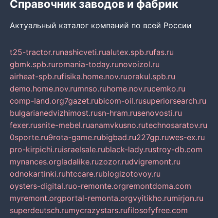
Справочник заводов и фабрик
Актуальный каталог компаний по всей России
t25-tractor.ru
nashicveti.ru
alutex.spb.ru
fas.ru
gbmk.spb.ru
romania-today.ru
novoizol.ru
airheat-spb.ru
fisika.home.nov.ru
orakul.spb.ru
demo.home.nov.ru
mnso.ru
home.nov.ru
cemko.ru
comp-land.org
7gazet.ru
bicom-oil.ru
superiorsearch.ru
bulgarianedvizhimost.ru
sn-hram.ru
senovosti.ru
fexer.ru
snite-mebel.ru
anamvkusno.ru
technosaratov.ru
0sporte.ru
9rota-game.ru
bigbad.ru
227gp.ru
wes-ex.ru
pro-kirpichi.ru
israelsale.ru
black-lady.ru
stroy-db.com
mynances.org
ladalike.ru
zozor.ru
dvigremont.ru
odnokartinki.ru
htccare.ru
blogizotovoy.ru
oysters-digital.ru
o-remonte.org
remontdoma.com
myremont.org
portal-remonta.org
vyitikho.ru
mirjon.ru
superdeutsch.ru
mycrazystars.ru
filosofyfree.com