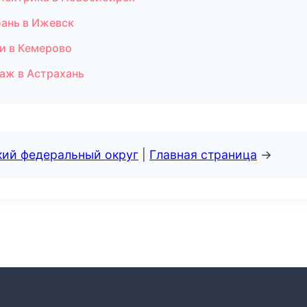
бань в Ижевск
и в Кемерово
аж в Астрахань
кий федеральный округ
|
Главная страница
→