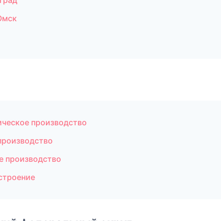
град
Омск
ическое производство
производство
е производство
строение