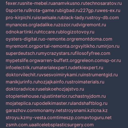
fexer.ru
snite-mebel.ru
anamvkusno.ru
technosaratov.ru
0sporte.ru
9rota-game.ru
bigbad.ru
227gp.ru
wes-ex.ru
pro-kirpichi.ru
israelsale.ru
black-lady.ru
stroy-db.com
mynances.org
ladalike.ru
zozor.ru
dvigremont.ru
odnokartinki.ru
htccare.ru
blogizotovoy.ru
oysters-digital.ru
o-remonte.org
remontdoma.com
myremont.org
portal-remonta.org
vyitikho.ru
mirjon.ru
superdeutsch.ru
mycrazystars.ru
filosofyfree.com
mypetslife.org
warren-buffett.org
greleon.com
sp-or.ru
infoelectrik.ru
materialexpert.ru
detkiexpert.ru
doktorvilechit.ru
vsesvoimirykami.ru
instrumentgid.ru
manikjurinfo.ru
hozjajkainfo.ru
stroimaterials.ru
doktoradvice.ru
selskoehozjajstvo.ru
otopleniehouse.ru
justinterior.ru
chastnyjdom.ru
mojateplica.ru
podelkimaster.ru
landshaftblog.ru
garazhov.com
monamy.net
stroysnami.kz
lcna.kz
stroyu.kz
my-vesta.com
timeszp.com
avtoguru.net
zsmh.com.ua
allcelebsplasticsurgery.com