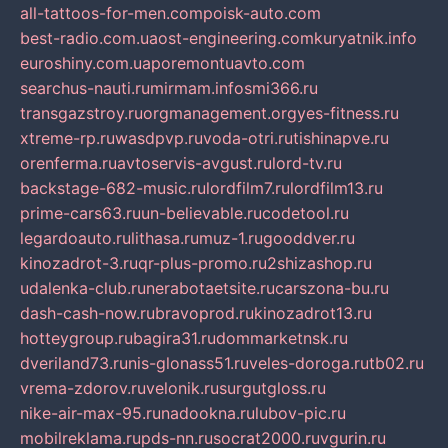
all-tattoos-for-men.com
poisk-auto.com
best-radio.com.ua
ost-engineering.com
kuryatnik.info
euroshiny.com.ua
poremontuavto.com
searchus-nauti.ru
mirmam.info
smi366.ru
transgazstroy.ru
orgmanagement.org
yes-fitness.ru
xtreme-rp.ru
wasdpvp.ru
voda-otri.ru
tishinapve.ru
orenferma.ru
avtoservis-avgust.ru
lord-tv.ru
backstage-682-music.ru
lordfilm7.ru
lordfilm13.ru
prime-cars63.ru
un-believable.ru
codetool.ru
legardoauto.ru
lithasa.ru
muz-1.ru
gooddver.ru
kinozadrot-3.ru
qr-plus-promo.ru
2shizashop.ru
udalenka-club.ru
nerabotaetsite.ru
carszona-bu.ru
dash-cash-now.ru
bravoprod.ru
kinozadrot13.ru
hotteygroup.ru
bagira31.ru
dommarketnsk.ru
dveriland73.ru
nis-glonass51.ru
veles-doroga.ru
tb02.ru
vrema-zdorov.ru
velonik.ru
surgutgloss.ru
nike-air-max-95.ru
nadookna.ru
lubov-pic.ru
mobilreklama.ru
pds-nn.ru
socrat2000.ru
vgurin.ru