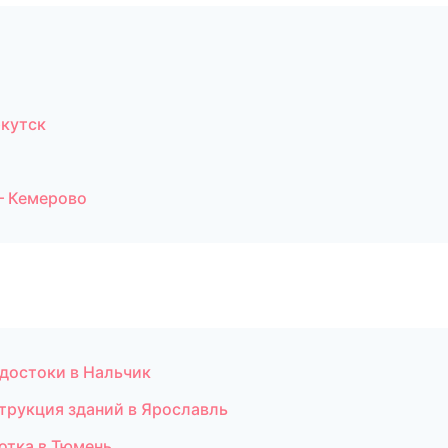
ркутск
— Кемерово
одостоки в Нальчик
трукция зданий в Ярославль
отка в Тюмень