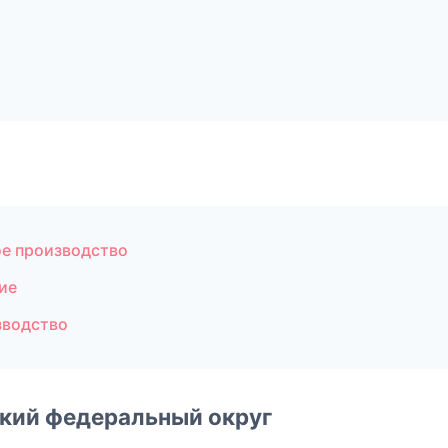
е производство
ие
зводство
ский федеральный округ