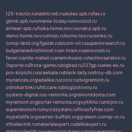
t25-tractor.ru
nashicveti.ru
alutex.spb.ru
fas.ru
gbmk.spb.ru
romania-today.ru
novoizol.ru
airheat-spb.ru
fisika.home.nov.ru
orakul.spb.ru
demo.home.nov.ru
mnso.ru
home.nov.ru
cemko.ru
comp-land.org
7gazet.ru
bicom-oil.ru
superiorsearch.ru
bulgarianedvizhimost.ru
sn-hram.ru
senovosti.ru
fexer.ru
snite-mebel.ru
anamvkusno.ru
technosaratov.ru
0sporte.ru
9rota-game.ru
bigbad.ru
227gp.ru
wes-ex.ru
pro-kirpichi.ru
israelsale.ru
black-lady.ru
stroy-db.com
mynances.org
ladalike.ru
zozor.ru
dvigremont.ru
odnokartinki.ru
htccare.ru
blogizotovoy.ru
oysters-digital.ru
o-remonte.org
remontdoma.com
myremont.org
portal-remonta.org
vyitikho.ru
mirjon.ru
superdeutsch.ru
mycrazystars.ru
filosofyfree.com
mypetslife.org
warren-buffett.org
greleon.com
sp-or.ru
infoelectrik.ru
materialexpert.ru
detkiexpert.ru
doktorvilechit.ru
vsesvoimirykami.ru
instrumentgid.ru