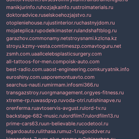
manikjurinfo.ru
hozjajkainfo.ru
stroimaterials.ru
doktoradvice.ru
selskoehozjajstvo.ru
otopleniehouse.ru
justinterior.ru
chastnyjdom.ru
mojateplica.ru
podelkimaster.ru
landshaftblog.ru
garazhov.com
monamy.net
stroysnami.kz
lcna.kz
stroyu.kz
my-vesta.com
timeszp.com
avtoguru.net
zsmh.com.ua
allcelebsplasticsurgery.com
all-tattoos-for-men.com
poisk-auto.com
best-radio.com.ua
ost-engineering.com
kuryatnik.info
euroshiny.com.ua
poremontuavto.com
searchus-nauti.ru
mirmam.info
smi366.ru
transgazstroy.ru
orgmanagement.org
yes-fitness.ru
xtreme-rp.ru
wasdpvp.ru
voda-otri.ru
tishinapve.ru
orenferma.ru
avtoservis-avgust.ru
lord-tv.ru
backstage-682-music.ru
lordfilm7.ru
lordfilm13.ru
prime-cars63.ru
un-believable.ru
codetool.ru
legardoauto.ru
lithasa.ru
muz-1.ru
gooddver.ru