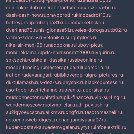
kinozadrot-3.ru
qr-plus-promo.ru
2shizashop.ru
udalenka-club.ru
nerabotaetsite.ru
carszona-bu.ru
dash-cash-now.ru
bravoprod.ru
kinozadrot13.ru
hotteygroup.ru
bagira31.ru
dommarketnsk.ru
dveriland73.ru
nis-glonass51.ru
veles-doroga.ru
tb02.ru
vrema-zdorov.ru
velonik.ru
surgutgloss.ru
nike-air-max-95.ru
nadookna.ru
lubov-pic.ru
mobilreklama.ru
pds-nn.ru
socrat2000.ru
vgurin.ru
spksochi.ru
shkola-klassika.ru
sabeonline.ru
mosoblfencing.ru
masteroptica.ru
lucomoria.ru
iration.ru
devanagari.ru
biblioverde.ru
igro-pictures.ru
dk-tulamash.ru
s-dez-s.ru
peysok.ru
blackcountess.ru
asoftdoc.ru
scifichannel.ru
ocenka-appraisal.ru
mudconnector.ru
hitstih.ru
pik-finance.ru
vip-surfing.ru
wundermoscow.ru
olymp-clan.ru
dr-pavlush.ru
su2lgyoeucscn.ru
allkmv.ru
dhgfd.ru
tesotomeshell.ru
netoen.ru
web-digest.ru
changanqiyuana07.ru
kuper-dostavka.ru
edemvgelen.ru
ytyt.ru
infoelektrik.ru