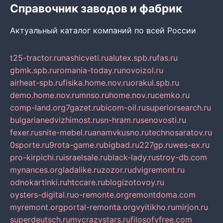
Справочник заводов и фабрик
Актуальный каталог компаний по всей России
t25-tractor.ru
nashicveti.ru
alutex.spb.ru
fas.ru
gbmk.spb.ru
romania-today.ru
novoizol.ru
airheat-spb.ru
fisika.home.nov.ru
orakul.spb.ru
demo.home.nov.ru
mnso.ru
home.nov.ru
cemko.ru
comp-land.org
7gazet.ru
bicom-oil.ru
superiorsearch.ru
bulgarianedvizhimost.ru
sn-hram.ru
senovosti.ru
fexer.ru
snite-mebel.ru
anamvkusno.ru
technosaratov.ru
0sporte.ru
9rota-game.ru
bigbad.ru
227gp.ru
wes-ex.ru
pro-kirpichi.ru
israelsale.ru
black-lady.ru
stroy-db.com
mynances.org
ladalike.ru
zozor.ru
dvigremont.ru
odnokartinki.ru
htccare.ru
blogizotovoy.ru
oysters-digital.ru
o-remonte.org
remontdoma.com
myremont.org
portal-remonta.org
vyitikho.ru
mirjon.ru
superdeutsch.ru
mycrazystars.ru
filosofyfree.com