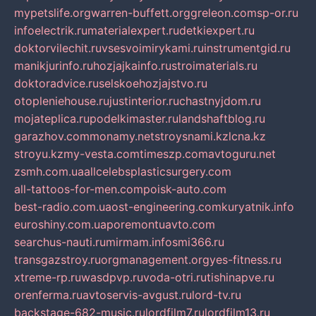
mypetslife.org
warren-buffett.org
greleon.com
sp-or.ru
infoelectrik.ru
materialexpert.ru
detkiexpert.ru
doktorvilechit.ru
vsesvoimirykami.ru
instrumentgid.ru
manikjurinfo.ru
hozjajkainfo.ru
stroimaterials.ru
doktoradvice.ru
selskoehozjajstvo.ru
otopleniehouse.ru
justinterior.ru
chastnyjdom.ru
mojateplica.ru
podelkimaster.ru
landshaftblog.ru
garazhov.com
monamy.net
stroysnami.kz
lcna.kz
stroyu.kz
my-vesta.com
timeszp.com
avtoguru.net
zsmh.com.ua
allcelebsplasticsurgery.com
all-tattoos-for-men.com
poisk-auto.com
best-radio.com.ua
ost-engineering.com
kuryatnik.info
euroshiny.com.ua
poremontuavto.com
searchus-nauti.ru
mirmam.info
smi366.ru
transgazstroy.ru
orgmanagement.org
yes-fitness.ru
xtreme-rp.ru
wasdpvp.ru
voda-otri.ru
tishinapve.ru
orenferma.ru
avtoservis-avgust.ru
lord-tv.ru
backstage-682-music.ru
lordfilm7.ru
lordfilm13.ru