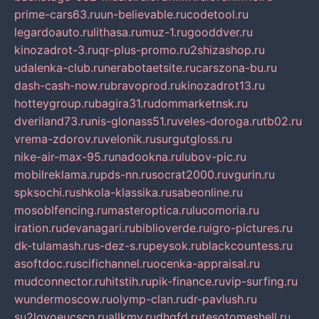
prime-cars63.ru
un-believable.ru
codetool.ru
legardoauto.ru
lithasa.ru
muz-1.ru
gooddver.ru
kinozadrot-3.ru
qr-plus-promo.ru
2shizashop.ru
udalenka-club.ru
nerabotaetsite.ru
carszona-bu.ru
dash-cash-now.ru
bravoprod.ru
kinozadrot13.ru
hotteygroup.ru
bagira31.ru
dommarketnsk.ru
dveriland73.ru
nis-glonass51.ru
veles-doroga.ru
tb02.ru
vrema-zdorov.ru
velonik.ru
surgutgloss.ru
nike-air-max-95.ru
nadookna.ru
lubov-pic.ru
mobilreklama.ru
pds-nn.ru
socrat2000.ru
vgurin.ru
spksochi.ru
shkola-klassika.ru
sabeonline.ru
mosoblfencing.ru
masteroptica.ru
lucomoria.ru
iration.ru
devanagari.ru
biblioverde.ru
igro-pictures.ru
dk-tulamash.ru
s-dez-s.ru
peysok.ru
blackcountess.ru
asoftdoc.ru
scifichannel.ru
ocenka-appraisal.ru
mudconnector.ru
hitstih.ru
pik-finance.ru
vip-surfing.ru
wundermoscow.ru
olymp-clan.ru
dr-pavlush.ru
su2lgyoeucscn.ru
allkmv.ru
dhgfd.ru
tesotomeshell.ru