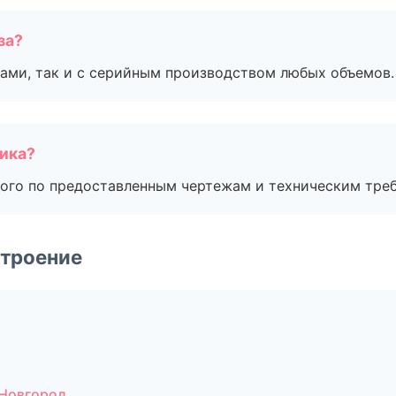
за?
ами, так и с серийным производством любых объемов.
чика?
ого по предоставленным чертежам и техническим тре
строение
Новгород