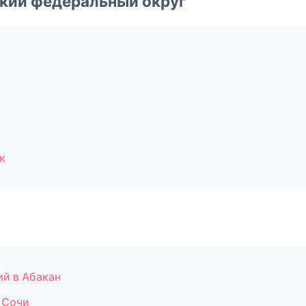
ский федеральный округ
к
ий в Абакан
 Сочи