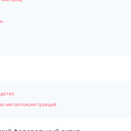
нь
одство
во металлоконструкций