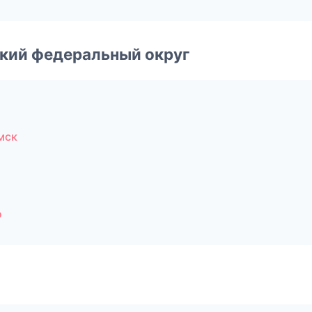
ский федеральный округ
мск
о