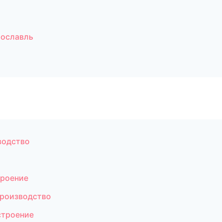
рославль
водство
троение
производство
строение