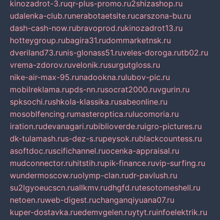
kinozadrot-3.ru
qr-plus-promo.ru
2shizashop.ru
udalenka-club.ru
nerabotaetsite.ru
carszona-bu.ru
dash-cash-now.ru
bravoprod.ru
kinozadrot13.ru
hotteygroup.ru
bagira31.ru
dommarketnsk.ru
dveriland73.ru
nis-glonass51.ru
veles-doroga.ru
tb02.ru
vrema-zdorov.ru
velonik.ru
surgutgloss.ru
nike-air-max-95.ru
nadookna.ru
lubov-pic.ru
mobilreklama.ru
pds-nn.ru
socrat2000.ru
vgurin.ru
spksochi.ru
shkola-klassika.ru
sabeonline.ru
mosoblfencing.ru
masteroptica.ru
lucomoria.ru
iration.ru
devanagari.ru
biblioverde.ru
igro-pictures.ru
dk-tulamash.ru
s-dez-s.ru
peysok.ru
blackcountess.ru
asoftdoc.ru
scifichannel.ru
ocenka-appraisal.ru
mudconnector.ru
hitstih.ru
pik-finance.ru
vip-surfing.ru
wundermoscow.ru
olymp-clan.ru
dr-pavlush.ru
su2lgyoeucscn.ru
allkmv.ru
dhgfd.ru
tesotomeshell.ru
netoen.ru
web-digest.ru
changanqiyuana07.ru
kuper-dostavka.ru
edemvgelen.ru
ytyt.ru
infoelektrik.ru