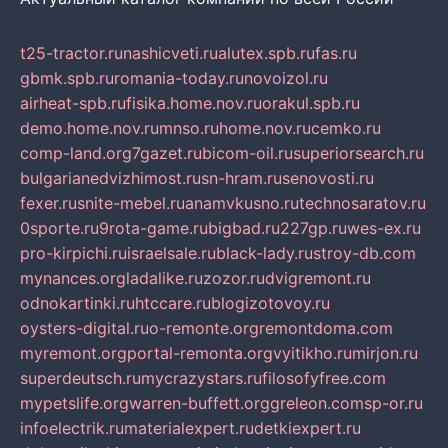
t25-tractor.ru
nashicveti.ru
alutex.spb.ru
fas.ru
gbmk.spb.ru
romania-today.ru
novoizol.ru
airheat-spb.ru
fisika.home.nov.ru
orakul.spb.ru
demo.home.nov.ru
mnso.ru
home.nov.ru
cemko.ru
comp-land.org
7gazet.ru
bicom-oil.ru
superiorsearch.ru
bulgarianedvizhimost.ru
sn-hram.ru
senovosti.ru
fexer.ru
snite-mebel.ru
anamvkusno.ru
technosaratov.ru
0sporte.ru
9rota-game.ru
bigbad.ru
227gp.ru
wes-ex.ru
pro-kirpichi.ru
israelsale.ru
black-lady.ru
stroy-db.com
mynances.org
ladalike.ru
zozor.ru
dvigremont.ru
odnokartinki.ru
htccare.ru
blogizotovoy.ru
oysters-digital.ru
o-remonte.org
remontdoma.com
myremont.org
portal-remonta.org
vyitikho.ru
mirjon.ru
superdeutsch.ru
mycrazystars.ru
filosofyfree.com
mypetslife.org
warren-buffett.org
greleon.com
sp-or.ru
infoelectrik.ru
materialexpert.ru
detkiexpert.ru