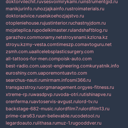
doktorvilechit.ru
vsesvoimirykami.ru
instrumentgid.ru
manikjurinfo.ru
hozjajkainfo.ru
stroimaterials.ru
doktoradvice.ru
selskoehozjajstvo.ru
otopleniehouse.ru
justinterior.ru
chastnyjdom.ru
mojateplica.ru
podelkimaster.ru
landshaftblog.ru
garazhov.com
monamy.net
stroysnami.kz
lcna.kz
stroyu.kz
my-vesta.com
timeszp.com
avtoguru.net
zsmh.com.ua
allcelebsplasticsurgery.com
all-tattoos-for-men.com
poisk-auto.com
best-radio.com.ua
ost-engineering.com
kuryatnik.info
euroshiny.com.ua
poremontuavto.com
searchus-nauti.ru
mirmam.info
smi366.ru
transgazstroy.ru
orgmanagement.org
yes-fitness.ru
xtreme-rp.ru
wasdpvp.ru
voda-otri.ru
tishinapve.ru
orenferma.ru
avtoservis-avgust.ru
lord-tv.ru
backstage-682-music.ru
lordfilm7.ru
lordfilm13.ru
prime-cars63.ru
un-believable.ru
codetool.ru
legardoauto.ru
lithasa.ru
muz-1.ru
gooddver.ru