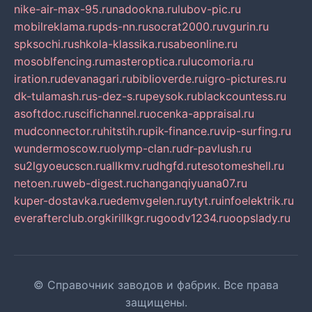
nike-air-max-95.ru
nadookna.ru
lubov-pic.ru
mobilreklama.ru
pds-nn.ru
socrat2000.ru
vgurin.ru
spksochi.ru
shkola-klassika.ru
sabeonline.ru
mosoblfencing.ru
masteroptica.ru
lucomoria.ru
iration.ru
devanagari.ru
biblioverde.ru
igro-pictures.ru
dk-tulamash.ru
s-dez-s.ru
peysok.ru
blackcountess.ru
asoftdoc.ru
scifichannel.ru
ocenka-appraisal.ru
mudconnector.ru
hitstih.ru
pik-finance.ru
vip-surfing.ru
wundermoscow.ru
olymp-clan.ru
dr-pavlush.ru
su2lgyoeucscn.ru
allkmv.ru
dhgfd.ru
tesotomeshell.ru
netoen.ru
web-digest.ru
changanqiyuana07.ru
kuper-dostavka.ru
edemvgelen.ru
ytyt.ru
infoelektrik.ru
everafterclub.org
kirillkgr.ru
goodv1234.ru
oopslady.ru
© Справочник заводов и фабрик. Все права
защищены.