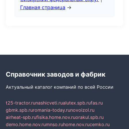
Главная страница
→
Справочник заводов и фабрик
Актуальный каталог компаний по всей России
t25-tractor.ru
nashicveti.ru
alutex.spb.ru
fas.ru
gbmk.spb.ru
romania-today.ru
novoizol.ru
airheat-spb.ru
fisika.home.nov.ru
orakul.spb.ru
demo.home.nov.ru
mnso.ru
home.nov.ru
cemko.ru