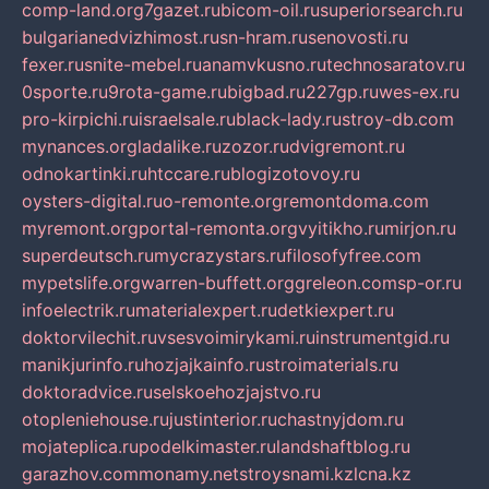
comp-land.org
7gazet.ru
bicom-oil.ru
superiorsearch.ru
bulgarianedvizhimost.ru
sn-hram.ru
senovosti.ru
fexer.ru
snite-mebel.ru
anamvkusno.ru
technosaratov.ru
0sporte.ru
9rota-game.ru
bigbad.ru
227gp.ru
wes-ex.ru
pro-kirpichi.ru
israelsale.ru
black-lady.ru
stroy-db.com
mynances.org
ladalike.ru
zozor.ru
dvigremont.ru
odnokartinki.ru
htccare.ru
blogizotovoy.ru
oysters-digital.ru
o-remonte.org
remontdoma.com
myremont.org
portal-remonta.org
vyitikho.ru
mirjon.ru
superdeutsch.ru
mycrazystars.ru
filosofyfree.com
mypetslife.org
warren-buffett.org
greleon.com
sp-or.ru
infoelectrik.ru
materialexpert.ru
detkiexpert.ru
doktorvilechit.ru
vsesvoimirykami.ru
instrumentgid.ru
manikjurinfo.ru
hozjajkainfo.ru
stroimaterials.ru
doktoradvice.ru
selskoehozjajstvo.ru
otopleniehouse.ru
justinterior.ru
chastnyjdom.ru
mojateplica.ru
podelkimaster.ru
landshaftblog.ru
garazhov.com
monamy.net
stroysnami.kz
lcna.kz