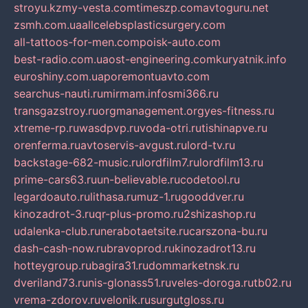
stroyu.kz
my-vesta.com
timeszp.com
avtoguru.net
zsmh.com.ua
allcelebsplasticsurgery.com
all-tattoos-for-men.com
poisk-auto.com
best-radio.com.ua
ost-engineering.com
kuryatnik.info
euroshiny.com.ua
poremontuavto.com
searchus-nauti.ru
mirmam.info
smi366.ru
transgazstroy.ru
orgmanagement.org
yes-fitness.ru
xtreme-rp.ru
wasdpvp.ru
voda-otri.ru
tishinapve.ru
orenferma.ru
avtoservis-avgust.ru
lord-tv.ru
backstage-682-music.ru
lordfilm7.ru
lordfilm13.ru
prime-cars63.ru
un-believable.ru
codetool.ru
legardoauto.ru
lithasa.ru
muz-1.ru
gooddver.ru
kinozadrot-3.ru
qr-plus-promo.ru
2shizashop.ru
udalenka-club.ru
nerabotaetsite.ru
carszona-bu.ru
dash-cash-now.ru
bravoprod.ru
kinozadrot13.ru
hotteygroup.ru
bagira31.ru
dommarketnsk.ru
dveriland73.ru
nis-glonass51.ru
veles-doroga.ru
tb02.ru
vrema-zdorov.ru
velonik.ru
surgutgloss.ru