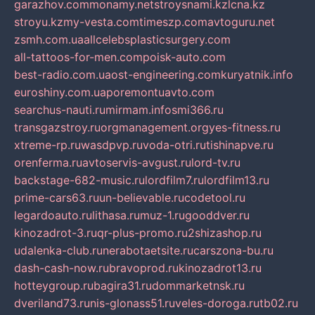
garazhov.com
monamy.net
stroysnami.kz
lcna.kz
stroyu.kz
my-vesta.com
timeszp.com
avtoguru.net
zsmh.com.ua
allcelebsplasticsurgery.com
all-tattoos-for-men.com
poisk-auto.com
best-radio.com.ua
ost-engineering.com
kuryatnik.info
euroshiny.com.ua
poremontuavto.com
searchus-nauti.ru
mirmam.info
smi366.ru
transgazstroy.ru
orgmanagement.org
yes-fitness.ru
xtreme-rp.ru
wasdpvp.ru
voda-otri.ru
tishinapve.ru
orenferma.ru
avtoservis-avgust.ru
lord-tv.ru
backstage-682-music.ru
lordfilm7.ru
lordfilm13.ru
prime-cars63.ru
un-believable.ru
codetool.ru
legardoauto.ru
lithasa.ru
muz-1.ru
gooddver.ru
kinozadrot-3.ru
qr-plus-promo.ru
2shizashop.ru
udalenka-club.ru
nerabotaetsite.ru
carszona-bu.ru
dash-cash-now.ru
bravoprod.ru
kinozadrot13.ru
hotteygroup.ru
bagira31.ru
dommarketnsk.ru
dveriland73.ru
nis-glonass51.ru
veles-doroga.ru
tb02.ru