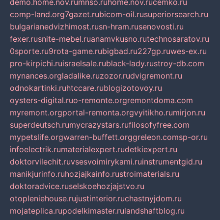
demo.home.nov.ru
mnso.ru
home.nov.ru
cemko.ru
comp-land.org
7gazet.ru
bicom-oil.ru
superiorsearch.ru
bulgarianedvizhimost.ru
sn-hram.ru
senovosti.ru
fexer.ru
snite-mebel.ru
anamvkusno.ru
technosaratov.ru
0sporte.ru
9rota-game.ru
bigbad.ru
227gp.ru
wes-ex.ru
pro-kirpichi.ru
israelsale.ru
black-lady.ru
stroy-db.com
mynances.org
ladalike.ru
zozor.ru
dvigremont.ru
odnokartinki.ru
htccare.ru
blogizotovoy.ru
oysters-digital.ru
o-remonte.org
remontdoma.com
myremont.org
portal-remonta.org
vyitikho.ru
mirjon.ru
superdeutsch.ru
mycrazystars.ru
filosofyfree.com
mypetslife.org
warren-buffett.org
greleon.com
sp-or.ru
infoelectrik.ru
materialexpert.ru
detkiexpert.ru
doktorvilechit.ru
vsesvoimirykami.ru
instrumentgid.ru
manikjurinfo.ru
hozjajkainfo.ru
stroimaterials.ru
doktoradvice.ru
selskoehozjajstvo.ru
otopleniehouse.ru
justinterior.ru
chastnyjdom.ru
mojateplica.ru
podelkimaster.ru
landshaftblog.ru