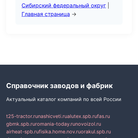
Сибирский федеральный округ
|
Главная страница
→
Справочник заводов и фабрик
Актуальный каталог компаний по всей России
t25-tractor.ru
nashicveti.ru
alutex.spb.ru
fas.ru
gbmk.spb.ru
romania-today.ru
novoizol.ru
airheat-spb.ru
fisika.home.nov.ru
orakul.spb.ru