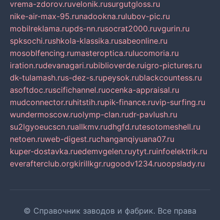
vrema-zdorov.ru
velonik.ru
surgutgloss.ru
nike-air-max-95.ru
nadookna.ru
lubov-pic.ru
mobilreklama.ru
pds-nn.ru
socrat2000.ru
vgurin.ru
spksochi.ru
shkola-klassika.ru
sabeonline.ru
mosoblfencing.ru
masteroptica.ru
lucomoria.ru
iration.ru
devanagari.ru
biblioverde.ru
igro-pictures.ru
dk-tulamash.ru
s-dez-s.ru
peysok.ru
blackcountess.ru
asoftdoc.ru
scifichannel.ru
ocenka-appraisal.ru
mudconnector.ru
hitstih.ru
pik-finance.ru
vip-surfing.ru
wundermoscow.ru
olymp-clan.ru
dr-pavlush.ru
su2lgyoeucscn.ru
allkmv.ru
dhgfd.ru
tesotomeshell.ru
netoen.ru
web-digest.ru
changanqiyuana07.ru
kuper-dostavka.ru
edemvgelen.ru
ytyt.ru
infoelektrik.ru
everafterclub.org
kirillkgr.ru
goodv1234.ru
oopslady.ru
© Справочник заводов и фабрик. Все права